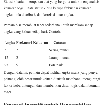
Statistik harian merupakan alat yang berguna untuk menganalisis
keluaran togel. Data statistik bisa berupa frekuensi keluaran
angka, pola distribusi, dan korelasi antar angka.
Pemain bisa membuat tabel sederhana untuk merekam setiap
angka yang keluar setiap hari. Contoh:
Angka
Frekuensi Keluaran
Catatan
5
7
Sering muncul
12
2
Jarang muncul
23
5
Pola naik
Dengan data ini, pemain dapat melihat angka mana yang punya
peluang lebih besar untuk keluar. Statistik membantu mengurangi
faktor keberuntungan dan memberikan dasar logis dalam bermain
togel.
Strategi Inovatif untuk Pengambilan