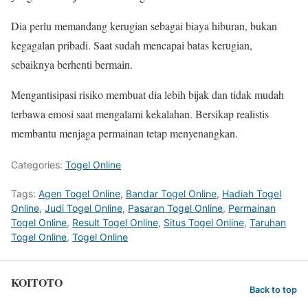
Dia perlu memandang kerugian sebagai biaya hiburan, bukan
kegagalan pribadi. Saat sudah mencapai batas kerugian,
sebaiknya berhenti bermain.
Mengantisipasi risiko membuat dia lebih bijak dan tidak mudah
terbawa emosi saat mengalami kekalahan. Bersikap realistis
membantu menjaga permainan tetap menyenangkan.
Categories:
Togel Online
Tags:
Agen Togel Online
,
Bandar Togel Online
,
Hadiah Togel
Online
,
Judi Togel Online
,
Pasaran Togel Online
,
Permainan
Togel Online
,
Result Togel Online
,
Situs Togel Online
,
Taruhan
Togel Online
,
Togel Online
KOITOTO
Back to top