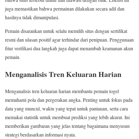
juga memastikan bahwa permainan dilakukan secara adil dan
hasilnya tidak dimanipulasi.
Pemain disarankan untuk selalu memilih situs dengan sertifikat
resmi dan ulasan positif agar terhindar dari penipuan. Penggunaan
fitur verifikasi dua langkah juga dapat menambah keamanan akun
pemain.
Menganalisis Tren Keluaran Harian
Menganalisis tren keluaran harian membantu pemain togel
memahami pola dan pergerakan angka. Penting untuk fokus pada
data yang muncul, waktu yang tepat untuk pantauan, serta cara
memakai statistik untuk membuat prediksi yang lebih akurat. Ini
memberikan gambaran yang jelas tentang bagaimana menyusun
strategi berdasarkan informasi nyata.