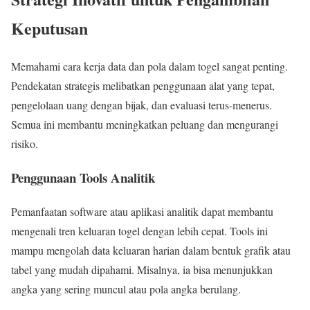
Keputusan
Memahami cara kerja data dan pola dalam togel sangat penting.
Pendekatan strategis melibatkan penggunaan alat yang tepat,
pengelolaan uang dengan bijak, dan evaluasi terus-menerus.
Semua ini membantu meningkatkan peluang dan mengurangi
risiko.
Penggunaan Tools Analitik
Pemanfaatan software atau aplikasi analitik dapat membantu
mengenali tren keluaran togel dengan lebih cepat. Tools ini
mampu mengolah data keluaran harian dalam bentuk grafik atau
tabel yang mudah dipahami. Misalnya, ia bisa menunjukkan
angka yang sering muncul atau pola angka berulang.