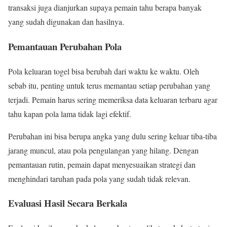
transaksi juga dianjurkan supaya pemain tahu berapa banyak
yang sudah digunakan dan hasilnya.
Pemantauan Perubahan Pola
Pola keluaran togel bisa berubah dari waktu ke waktu. Oleh
sebab itu, penting untuk terus memantau setiap perubahan yang
terjadi. Pemain harus sering memeriksa data keluaran terbaru agar
tahu kapan pola lama tidak lagi efektif.
Perubahan ini bisa berupa angka yang dulu sering keluar tiba-tiba
jarang muncul, atau pola pengulangan yang hilang. Dengan
pemantauan rutin, pemain dapat menyesuaikan strategi dan
menghindari taruhan pada pola yang sudah tidak relevan.
Evaluasi Hasil Secara Berkala