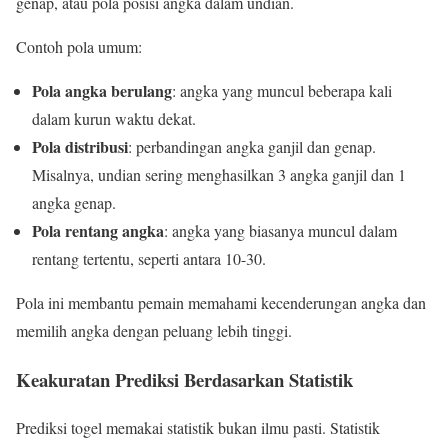
genap, atau pola posisi angka dalam undian.
Contoh pola umum:
Pola angka berulang
: angka yang muncul beberapa kali
dalam kurun waktu dekat.
Pola distribusi
: perbandingan angka ganjil dan genap.
Misalnya, undian sering menghasilkan 3 angka ganjil dan 1
angka genap.
Pola rentang angka
: angka yang biasanya muncul dalam
rentang tertentu, seperti antara 10-30.
Pola ini membantu pemain memahami kecenderungan angka dan
memilih angka dengan peluang lebih tinggi.
Keakuratan Prediksi Berdasarkan Statistik
Prediksi togel memakai statistik bukan ilmu pasti. Statistik