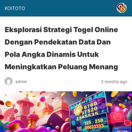
KOITOTO
Eksplorasi Strategi Togel Online
Dengan Pendekatan Data Dan
Pola Angka Dinamis Untuk
Meningkatkan Peluang Menang
admin
3 months ago