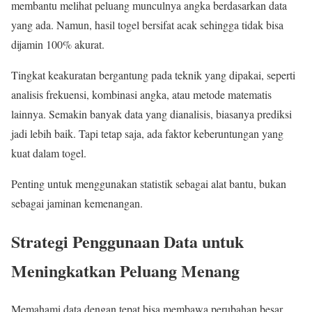
membantu melihat peluang munculnya angka berdasarkan data
yang ada. Namun, hasil togel bersifat acak sehingga tidak bisa
dijamin 100% akurat.
Tingkat keakuratan bergantung pada teknik yang dipakai, seperti
analisis frekuensi, kombinasi angka, atau metode matematis
lainnya. Semakin banyak data yang dianalisis, biasanya prediksi
jadi lebih baik. Tapi tetap saja, ada faktor keberuntungan yang
kuat dalam togel.
Penting untuk menggunakan statistik sebagai alat bantu, bukan
sebagai jaminan kemenangan.
Strategi Penggunaan Data untuk
Meningkatkan Peluang Menang
Memahami data dengan tepat bisa membawa perubahan besar