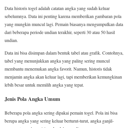
Data historis togel adalah catatan angka yang sudah keluar
sebelumnya. Data ini penting karena memberikan gambaran pola
yang mungkin muncul lagi. Pemain biasanya mengumpulkan data
dari beberapa periode undian terakhir, seperti 30 atau 50 hasil
undian.
Data ini bisa disimpan dalam bentuk tabel atau grafik. Contohnya,
tabel yang menunjukkan angka yang paling sering muncul
membantu menemukan angka favorit. Namun, historis tidak
menjamin angka akan keluar lagi, tapi memberikan kemungkinan
lebih besar untuk memilih angka yang tepat.
Jenis Pola Angka Umum
Beberapa pola angka sering dipakai pemain togel. Pola ini bisa
berupa angka yang sering keluar berturut-turut, angka ganjil-