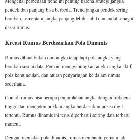
Mengenal perbedaan trend ini penting karena strategi jangka
pendek dan panjang bisa berbeda. Trend jangka pendek sering
berubah, sementara jangka panjang lebih stabil dan andal sebagai
dasar rumus.
Kreasi Rumus Berdasarkan Pola Dinamis
Rumus dibuat bukan dari angka tetap tapi pola angka yang
berubah sesuai data. Pemain menggabungkan angka-angka aktif,
pola kemunculan, dan aturan penyaringan ke dalam rumus
sederhana.
Contoh rumus bisa berupa penjumlahan angka dengan frekuensi
tinggi atau mengelompokkan angka berdasarkan posisi digit
tertentu. Rumus dinamis ini terus diperbarui seiring data terbaru
muncul.
Dengan memakai pola dinamis, rumus membantu pemain tak