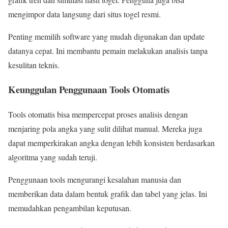
mengimpor data langsung dari situs togel resmi.
Penting memilih software yang mudah digunakan dan update
datanya cepat. Ini membantu pemain melakukan analisis tanpa
kesulitan teknis.
Keunggulan Penggunaan Tools Otomatis
Tools otomatis bisa mempercepat proses analisis dengan
menjaring pola angka yang sulit dilihat manual. Mereka juga
dapat memperkirakan angka dengan lebih konsisten berdasarkan
algoritma yang sudah teruji.
Penggunaan tools mengurangi kesalahan manusia dan
memberikan data dalam bentuk grafik dan tabel yang jelas. Ini
memudahkan pengambilan keputusan.