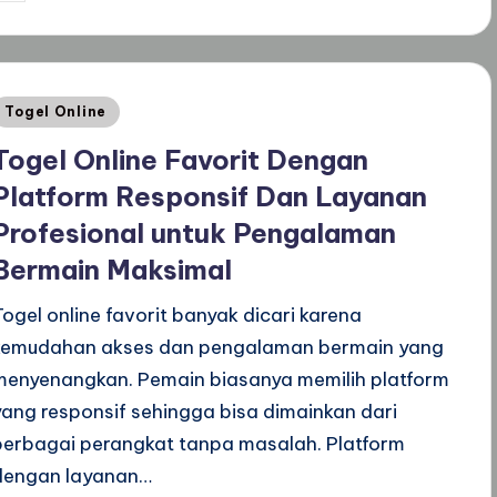
y
Posted
Togel Online
n
Togel Online Favorit Dengan
Platform Responsif Dan Layanan
Profesional untuk Pengalaman
Bermain Maksimal
Togel online favorit banyak dicari karena
kemudahan akses dan pengalaman bermain yang
menyenangkan. Pemain biasanya memilih platform
yang responsif sehingga bisa dimainkan dari
berbagai perangkat tanpa masalah. Platform
dengan layanan…