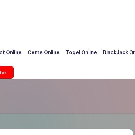
ot Online
Ceme Online
Togel Online
BlackJack On
ibe