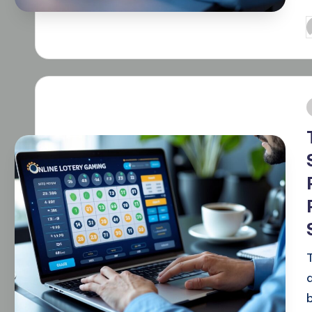
P
b
i