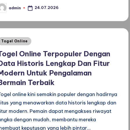
24.07.2026
admin
osted
y
Posted
Togel Online
n
Togel Online Terpopuler Dengan
Data Historis Lengkap Dan Fitur
Modern Untuk Pengalaman
Bermain Terbaik
Togel online kini semakin populer dengan hadirnya
situs yang menawarkan data historis lengkap dan
fitur modern. Pemain dapat mengakses riwayat
angka dengan mudah, membantu mereka
membuat keputusan yang lebih pintar…