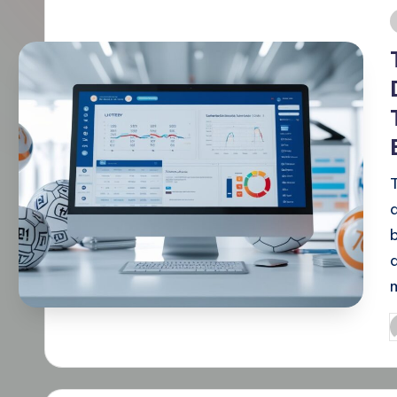
i
P
b