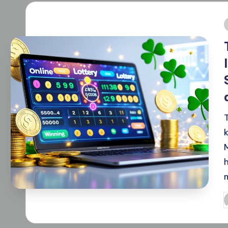
i
P
b