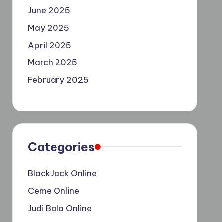
June 2025
May 2025
April 2025
March 2025
February 2025
Categories
BlackJack Online
Ceme Online
Judi Bola Online