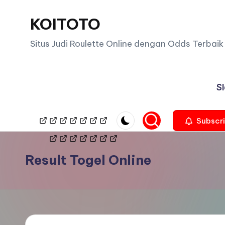
KOITOTO
Skip
to
Situs Judi Roulette Online dengan Odds Terbaik
content
Sl
Subscr
Slot
Ceme
Togel
BlackJack
Judi
Uncategorized
Home
Online
Online
Online
Online
Bola
Online
Result Togel Online