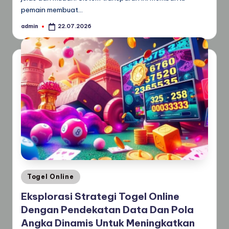
pemain membuat…
admin
22.07.2026
Posted
by
Posted
Togel Online
in
Eksplorasi Strategi Togel Online
Dengan Pendekatan Data Dan Pola
Angka Dinamis Untuk Meningkatkan