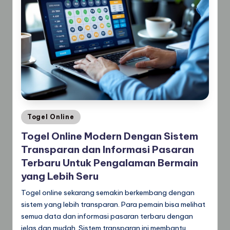
Posted
Togel Online
in
Togel Online Modern Dengan Sistem
Transparan dan Informasi Pasaran
Terbaru Untuk Pengalaman Bermain
yang Lebih Seru
Togel online sekarang semakin berkembang dengan
sistem yang lebih transparan. Para pemain bisa melihat
semua data dan informasi pasaran terbaru dengan
jelas dan mudah. Sistem transparan ini membantu