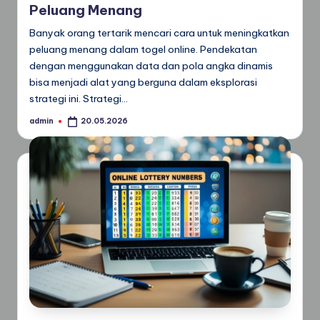
Peluang Menang
Banyak orang tertarik mencari cara untuk meningkatkan
peluang menang dalam togel online. Pendekatan
dengan menggunakan data dan pola angka dinamis
bisa menjadi alat yang berguna dalam eksplorasi
strategi ini. Strategi…
admin
20.05.2026
Posted
by