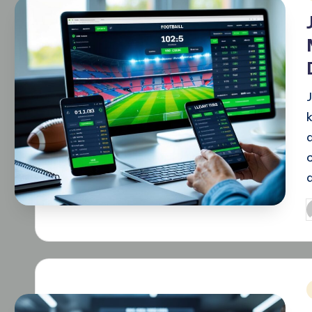
i
P
b
i