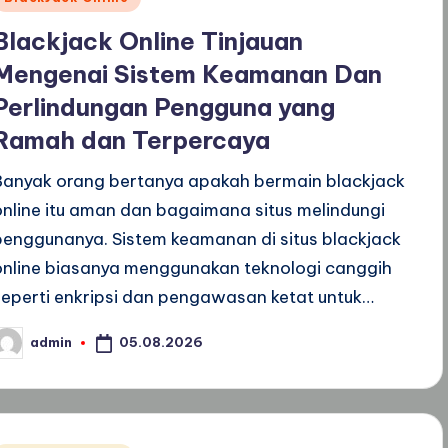
n
Blackjack Online Tinjauan
Mengenai Sistem Keamanan Dan
Perlindungan Pengguna yang
Ramah dan Terpercaya
Banyak orang bertanya apakah bermain blackjack
online itu aman dan bagaimana situs melindungi
penggunanya. Sistem keamanan di situs blackjack
online biasanya menggunakan teknologi canggih
seperti enkripsi dan pengawasan ketat untuk…
05.08.2026
admin
osted
y