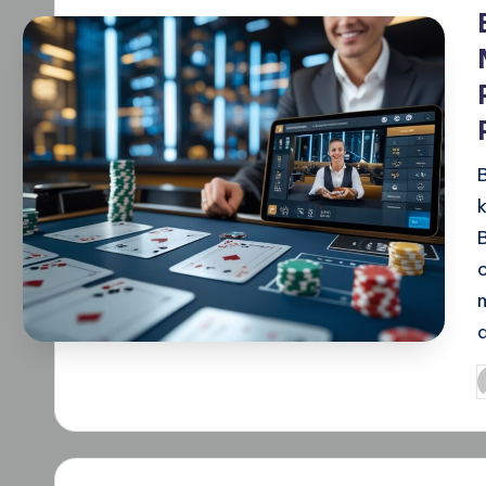
i
P
b