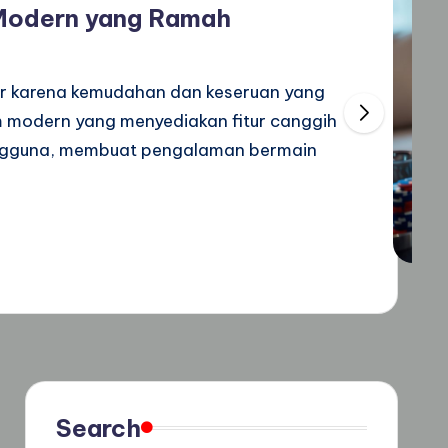
Modern yang Ramah
er karena kemudahan dan keseruan yang
m modern yang menyediakan fitur canggih
ngguna, membuat pengalaman bermain
Search