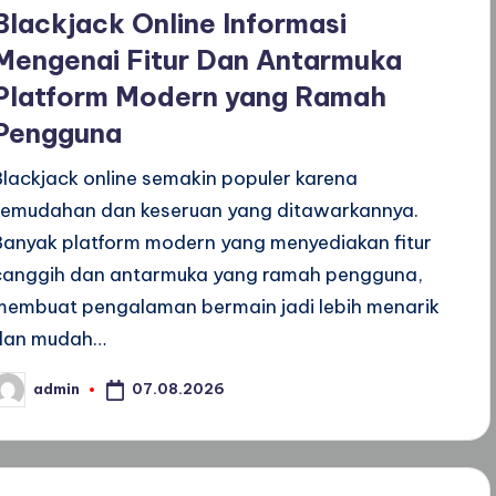
n
Blackjack Online Informasi
Mengenai Fitur Dan Antarmuka
Platform Modern yang Ramah
Pengguna
Blackjack online semakin populer karena
kemudahan dan keseruan yang ditawarkannya.
Banyak platform modern yang menyediakan fitur
canggih dan antarmuka yang ramah pengguna,
membuat pengalaman bermain jadi lebih menarik
dan mudah…
07.08.2026
admin
osted
y