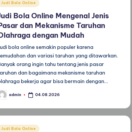
Posted
Judi Bola Online
n
Judi Bola Online Mengenal Jenis
Pasar dan Mekanisme Taruhan
Olahraga dengan Mudah
Judi bola online semakin populer karena
kemudahan dan variasi taruhan yang ditawarkan.
Banyak orang ingin tahu tentang jenis pasar
taruhan dan bagaimana mekanisme taruhan
olahraga bekerja agar bisa bermain dengan…
04.08.2026
admin
osted
y
Posted
Judi Bola Online