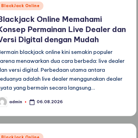
Posted
BlackJack Online
n
Blackjack Online Memahami
Konsep Permainan Live Dealer dan
Versi Digital dengan Mudah
Bermain blackjack online kini semakin populer
karena menawarkan dua cara berbeda: live dealer
dan versi digital. Perbedaan utama antara
keduanya adalah live dealer menggunakan dealer
nyata yang bermain secara langsung…
06.08.2026
admin
osted
y
Posted
BlackJack Online