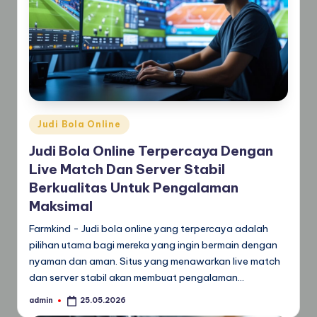
Posted
Judi Bola Online
in
Judi Bola Online Terpercaya Dengan
Live Match Dan Server Stabil
Berkualitas Untuk Pengalaman
Maksimal
Farmkind - Judi bola online yang terpercaya adalah
pilihan utama bagi mereka yang ingin bermain dengan
nyaman dan aman. Situs yang menawarkan live match
dan server stabil akan membuat pengalaman…
admin
25.05.2026
Posted
by