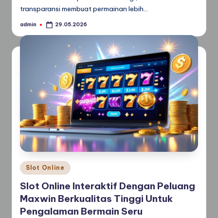
transparansi membuat permainan lebih…
admin
29.05.2026
Posted
by
Posted
Slot Online
in
Slot Online Interaktif Dengan Peluang
Maxwin Berkualitas Tinggi Untuk
Pengalaman Bermain Seru