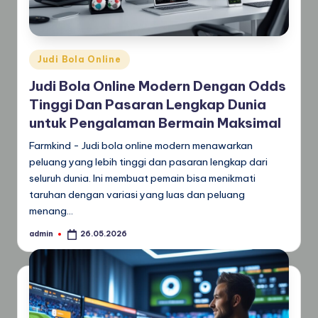
Posted
Judi Bola Online
in
Judi Bola Online Modern Dengan Odds
Tinggi Dan Pasaran Lengkap Dunia
untuk Pengalaman Bermain Maksimal
Farmkind - Judi bola online modern menawarkan
peluang yang lebih tinggi dan pasaran lengkap dari
seluruh dunia. Ini membuat pemain bisa menikmati
taruhan dengan variasi yang luas dan peluang
menang…
admin
26.05.2026
Posted
by