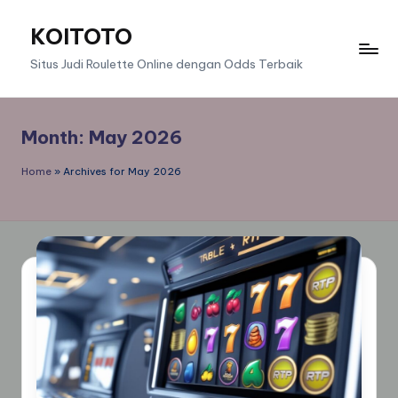
KOITOTO
Skip
to
Situs Judi Roulette Online dengan Odds Terbaik
content
Month:
May 2026
Home
»
Archives for May 2026