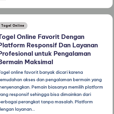
y
Posted
Togel Online
n
Togel Online Favorit Dengan
Platform Responsif Dan Layanan
Profesional untuk Pengalaman
Bermain Maksimal
Togel online favorit banyak dicari karena
kemudahan akses dan pengalaman bermain yang
menyenangkan. Pemain biasanya memilih platform
yang responsif sehingga bisa dimainkan dari
berbagai perangkat tanpa masalah. Platform
dengan layanan…