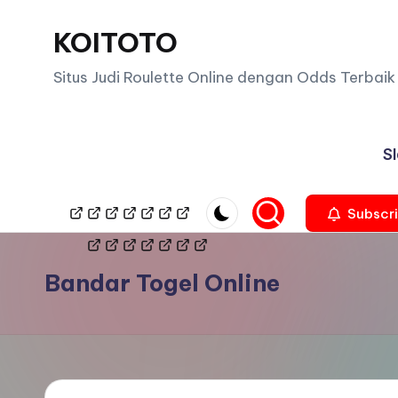
KOITOTO
Skip
to
Situs Judi Roulette Online dengan Odds Terbaik
content
Sl
Subscr
Slot
Ceme
Togel
BlackJack
Judi
Uncategorized
Home
Online
Online
Online
Online
Bola
Online
Bandar Togel Online