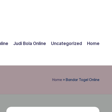
line
Judi Bola Online
Uncategorized
Home
Home
»
Bandar Togel Online