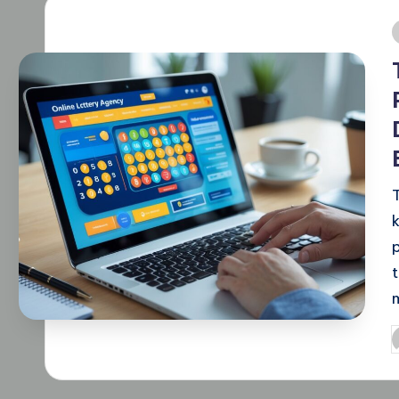
i
P
b