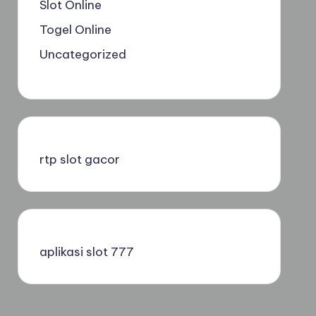
Slot Online
Togel Online
Uncategorized
rtp slot gacor
aplikasi slot 777