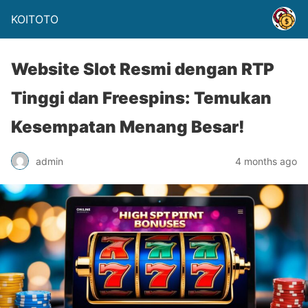
KOITOTO
Website Slot Resmi dengan RTP
Tinggi dan Freespins: Temukan
Kesempatan Menang Besar!
admin
4 months ago