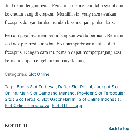
dilakukan dengan benar. Pemain harus mencari tahu syarat dan
ketentuan yang diterapkan. Memilih slot yang menawarkan
freespins dengan taruhan rendah bisa menjadi pilihan baik.
Pemain juga bisa mempertimbangkan waktu bermain. Bermain
saat ada promosi tambahan bisa memperbesar manfaat dari
freespins. Dengan cara ini, pemain dapat memperpanjang sesi
bermain tanpa mengeluarkan banyak uang.
Categories:
Slot Online
Tags:
Bonus Slot Terbesar
,
Daftar Slot Resmi
,
Jackpot Slot
Online
,
Main Slot Gampang Menang
,
Provider Slot Terpopuler
,
Situs Slot Terbaik
,
Slot Gacor Hari Ini
,
Slot Online Indonesia
,
Slot Online Terpercaya
,
Slot RTP Tinggi
KOITOTO
Back to top