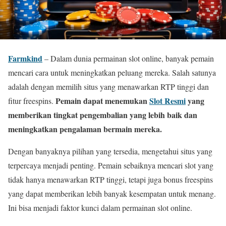
Farmkind
– Dalam dunia permainan slot online, banyak pemain
mencari cara untuk meningkatkan peluang mereka. Salah satunya
adalah dengan memilih situs yang menawarkan RTP tinggi dan
Pemain dapat menemukan
Slot Resmi
yang
fitur freespins.
memberikan tingkat pengembalian yang lebih baik dan
meningkatkan pengalaman bermain mereka.
Dengan banyaknya pilihan yang tersedia, mengetahui situs yang
terpercaya menjadi penting. Pemain sebaiknya mencari slot yang
tidak hanya menawarkan RTP tinggi, tetapi juga bonus freespins
yang dapat memberikan lebih banyak kesempatan untuk menang.
Ini bisa menjadi faktor kunci dalam permainan slot online.