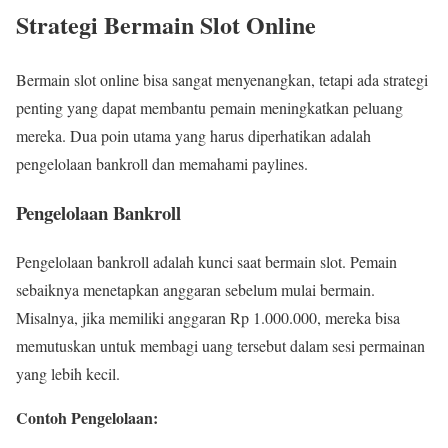
Strategi Bermain Slot Online
Bermain slot online bisa sangat menyenangkan, tetapi ada strategi
penting yang dapat membantu pemain meningkatkan peluang
mereka. Dua poin utama yang harus diperhatikan adalah
pengelolaan bankroll dan memahami paylines.
Pengelolaan Bankroll
Pengelolaan bankroll adalah kunci saat bermain slot. Pemain
sebaiknya menetapkan anggaran sebelum mulai bermain.
Misalnya, jika memiliki anggaran Rp 1.000.000, mereka bisa
memutuskan untuk membagi uang tersebut dalam sesi permainan
yang lebih kecil.
Contoh Pengelolaan: