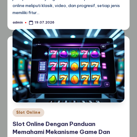
online meliputi klasik, video, dan progresif, setiap jenis
memiliki fitur…
admin
19.07.2026
Posted
by
Posted
Slot Online
in
Slot Online Dengan Panduan
Memahami Mekanisme Game Dan