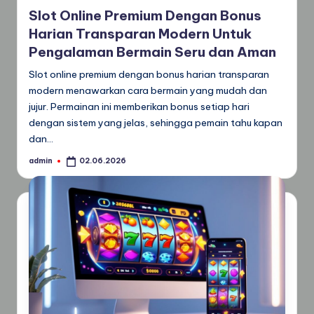
in
Slot Online Premium Dengan Bonus
Harian Transparan Modern Untuk
Pengalaman Bermain Seru dan Aman
Slot online premium dengan bonus harian transparan
modern menawarkan cara bermain yang mudah dan
jujur. Permainan ini memberikan bonus setiap hari
dengan sistem yang jelas, sehingga pemain tahu kapan
dan…
admin
02.06.2026
Posted
by