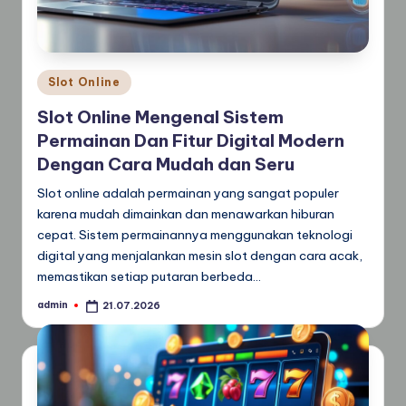
Posted
Slot Online
in
Slot Online Mengenal Sistem
Permainan Dan Fitur Digital Modern
Dengan Cara Mudah dan Seru
Slot online adalah permainan yang sangat populer
karena mudah dimainkan dan menawarkan hiburan
cepat. Sistem permainannya menggunakan teknologi
digital yang menjalankan mesin slot dengan cara acak,
memastikan setiap putaran berbeda…
admin
21.07.2026
Posted
by