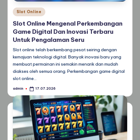
Posted
Slot Online
in
Slot Online Mengenal Perkembangan
Game Digital Dan Inovasi Terbaru
Untuk Pengalaman Seru
Slot online telah berkembang pesat seiring dengan
kemajuan teknologi digital. Banyak inovasi baru yang
membuat permainan ini semakin menarik dan mudah
diakses oleh semua orang. Perkembangan game digital
slot online…
admin
17.07.2026
Posted
by