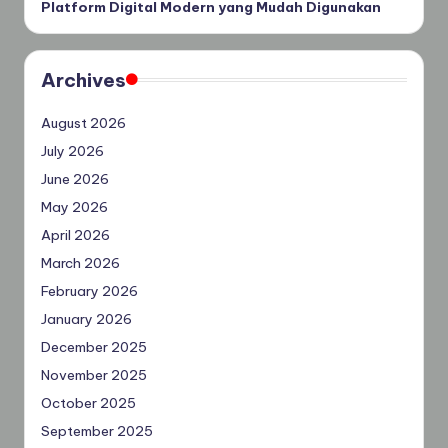
Platform Digital Modern yang Mudah Digunakan
Archives
August 2026
July 2026
June 2026
May 2026
April 2026
March 2026
February 2026
January 2026
December 2025
November 2025
October 2025
September 2025