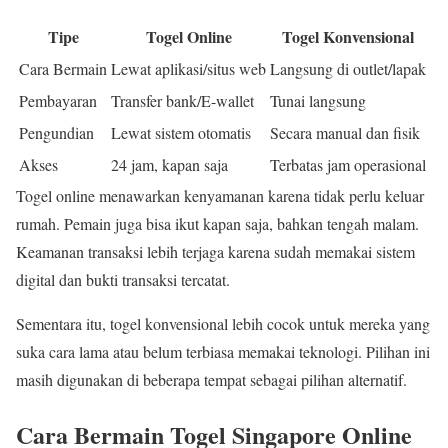
Tipe
Togel Online
Togel Konvensional
Cara Bermain
Lewat aplikasi/situs web
Langsung di outlet/lapak
Pembayaran
Transfer bank/E-wallet
Tunai langsung
Pengundian
Lewat sistem otomatis
Secara manual dan fisik
Akses
24 jam, kapan saja
Terbatas jam operasional
Togel online menawarkan kenyamanan karena tidak perlu keluar
rumah. Pemain juga bisa ikut kapan saja, bahkan tengah malam.
Keamanan transaksi lebih terjaga karena sudah memakai sistem
digital dan bukti transaksi tercatat.
Sementara itu, togel konvensional lebih cocok untuk mereka yang
suka cara lama atau belum terbiasa memakai teknologi. Pilihan ini
masih digunakan di beberapa tempat sebagai pilihan alternatif.
Cara Bermain Togel Singapore Online