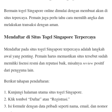
Bermain togel Singapore online dimulai dengan membuat akun di
situs tepercaya. Pemain juga perlu tahu cara memilih angka dan
melakukan transaksi dengan aman.
Mendaftar di Situs Togel Singapore Terpercaya
Mendaftar pada situs togel Singapore terpercaya adalah langkah
awal yang penting. Pemain harus memastikan situs tersebut sudah
memiliki lisensi resmi dan reputasi baik, misalnya
review
positif
dari pengguna lain.
Berikut tahapan pendaftaran:
Kunjungi halaman utama situs togel Singapore.
Klik tombol “Daftar” atau “Registrasi.”
Isi formulir dengan data pribadi seperti nama, email, dan nomor