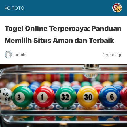
KOITOTO
Togel Online Terpercaya: Panduan
Memilih Situs Aman dan Terbaik
admin
1 year ago