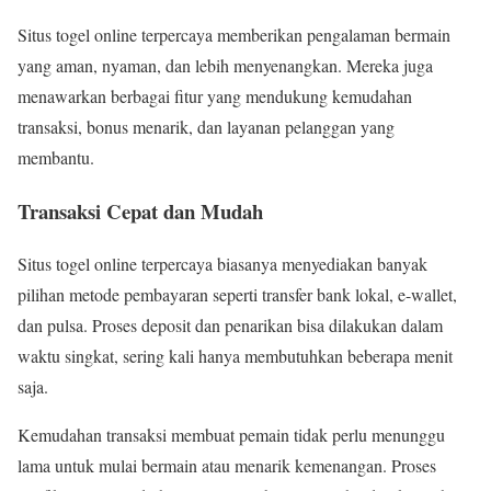
Situs togel online terpercaya memberikan pengalaman bermain
yang aman, nyaman, dan lebih menyenangkan. Mereka juga
menawarkan berbagai fitur yang mendukung kemudahan
transaksi, bonus menarik, dan layanan pelanggan yang
membantu.
Transaksi Cepat dan Mudah
Situs togel online terpercaya biasanya menyediakan banyak
pilihan metode pembayaran seperti transfer bank lokal, e-wallet,
dan pulsa. Proses deposit dan penarikan bisa dilakukan dalam
waktu singkat, sering kali hanya membutuhkan beberapa menit
saja.
Kemudahan transaksi membuat pemain tidak perlu menunggu
lama untuk mulai bermain atau menarik kemenangan. Proses