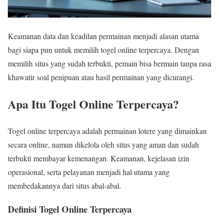
Keamanan data dan keadilan permainan menjadi alasan utama
bagi siapa pun untuk memilih togel online terpercaya. Dengan
memilih situs yang sudah terbukti, pemain bisa bermain tanpa rasa
khawatir soal penipuan atau hasil permainan yang dicurangi.
Apa Itu Togel Online Terpercaya?
Togel online terpercaya adalah permainan lotere yang dimainkan
secara online, namun dikelola oleh situs yang aman dan sudah
terbukti membayar kemenangan. Keamanan, kejelasan izin
operasional, serta pelayanan menjadi hal utama yang
membedakannya dari situs abal-abal.
Definisi Togel Online Terpercaya