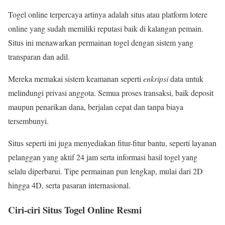
Togel online terpercaya artinya adalah situs atau platform lotere
online yang sudah memiliki reputasi baik di kalangan pemain.
Situs ini menawarkan permainan togel dengan sistem yang
transparan dan adil.
Mereka memakai sistem keamanan seperti
enkripsi
data untuk
melindungi privasi anggota. Semua proses transaksi, baik deposit
maupun penarikan dana, berjalan cepat dan tanpa biaya
tersembunyi.
Situs seperti ini juga menyediakan fitur-fitur bantu, seperti layanan
pelanggan yang aktif 24 jam serta informasi hasil togel yang
selalu diperbarui. Tipe permainan pun lengkap, mulai dari 2D
hingga 4D, serta pasaran internasional.
Ciri-ciri Situs Togel Online Resmi