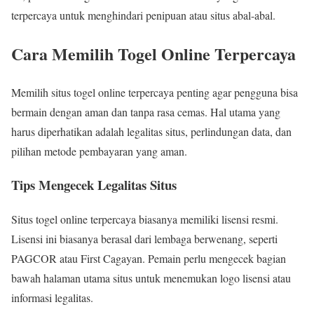
terpercaya untuk menghindari penipuan atau situs abal-abal.
Cara Memilih Togel Online Terpercaya
Memilih situs togel online terpercaya penting agar pengguna bisa
bermain dengan aman dan tanpa rasa cemas. Hal utama yang
harus diperhatikan adalah legalitas situs, perlindungan data, dan
pilihan metode pembayaran yang aman.
Tips Mengecek Legalitas Situs
Situs togel online terpercaya biasanya memiliki lisensi resmi.
Lisensi ini biasanya berasal dari lembaga berwenang, seperti
PAGCOR atau First Cagayan. Pemain perlu mengecek bagian
bawah halaman utama situs untuk menemukan logo lisensi atau
informasi legalitas.