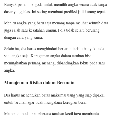
Banyak pemain tergoda untuk memilih angka secara acak tanpa
dasar yang jelas. Ini sering membuat prediksi jadi kurang tepat.
Meniru angka yang baru saja menang tanpa melihat seluruh data
juga salah satu kesalahan umum. Pola tidak selalu berulang
dengan cara yang sama.
Selain itu, dia harus menghindari bertaruh terlalu banyak pada
satu angka saja. Keragaman angka dalam taruhan bisa
meningkatkan peluang menang, dibandingkan fokus pada satu
angka.
Manajemen Risiko dalam Bermain
Dia harus menentukan batas maksimal uang yang siap dipakai
untuk taruhan agar tidak mengalami kerugian besar.
Membagi modal ke beberapa taruhan kecil juga membantu