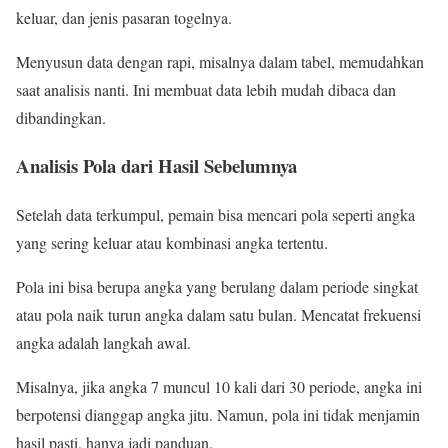
keluar, dan jenis pasaran togelnya.
Menyusun data dengan rapi, misalnya dalam tabel, memudahkan
saat analisis nanti. Ini membuat data lebih mudah dibaca dan
dibandingkan.
Analisis Pola dari Hasil Sebelumnya
Setelah data terkumpul, pemain bisa mencari pola seperti angka
yang sering keluar atau kombinasi angka tertentu.
Pola ini bisa berupa angka yang berulang dalam periode singkat
atau pola naik turun angka dalam satu bulan. Mencatat frekuensi
angka adalah langkah awal.
Misalnya, jika angka 7 muncul 10 kali dari 30 periode, angka ini
berpotensi dianggap angka jitu. Namun, pola ini tidak menjamin
hasil pasti, hanya jadi panduan.