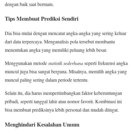
dengan baik saat bermain.
Tips Membuat Prediksi Sendiri
Dia bisa mulai dengan mencatat angka-angka yang sering keluar
dari data terpercaya. Menganalisis pola tersebut membantu
menentukan angka yang memiliki peluang lebih besar.
Menggunakan metode
statistik sederhana
seperti frekuensi angka
muncul juga bisa sangat berguna. Misalnya, memilih angka yang
muncul paling sering dalam periode tertentu.
Selain itu, dia harus mempertimbangkan faktor keberuntungan
pribadi, seperti tanggal lahir atau nomor favorit. Kombinasi ini
bisa membuat prediksinya lebih personal dan mudah diingat.
Menghindari Kesalahan Umum