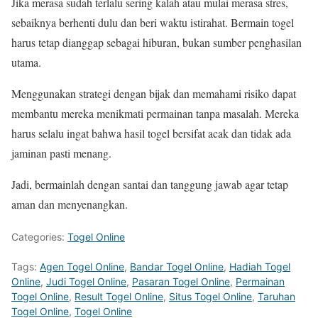
Jika merasa sudah terlalu sering kalah atau mulai merasa stres,
sebaiknya berhenti dulu dan beri waktu istirahat. Bermain togel
harus tetap dianggap sebagai hiburan, bukan sumber penghasilan
utama.
Menggunakan strategi dengan bijak dan memahami risiko dapat
membantu mereka menikmati permainan tanpa masalah. Mereka
harus selalu ingat bahwa hasil togel bersifat acak dan tidak ada
jaminan pasti menang.
Jadi, bermainlah dengan santai dan tanggung jawab agar tetap
aman dan menyenangkan.
Categories:
Togel Online
Tags:
Agen Togel Online
,
Bandar Togel Online
,
Hadiah Togel
Online
,
Judi Togel Online
,
Pasaran Togel Online
,
Permainan
Togel Online
,
Result Togel Online
,
Situs Togel Online
,
Taruhan
Togel Online
,
Togel Online