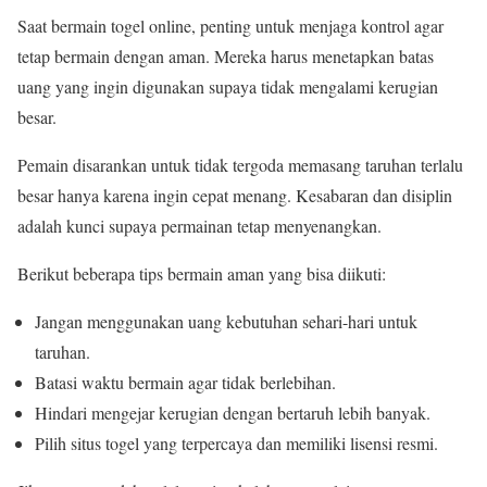
Saat bermain togel online, penting untuk menjaga kontrol agar
tetap bermain dengan aman. Mereka harus menetapkan batas
uang yang ingin digunakan supaya tidak mengalami kerugian
besar.
Pemain disarankan untuk tidak tergoda memasang taruhan terlalu
besar hanya karena ingin cepat menang. Kesabaran dan disiplin
adalah kunci supaya permainan tetap menyenangkan.
Berikut beberapa tips bermain aman yang bisa diikuti:
Jangan menggunakan uang kebutuhan sehari-hari untuk
taruhan.
Batasi waktu bermain agar tidak berlebihan.
Hindari mengejar kerugian dengan bertaruh lebih banyak.
Pilih situs togel yang terpercaya dan memiliki lisensi resmi.