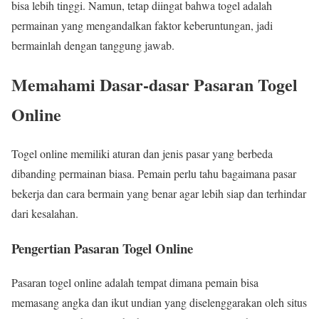
bisa lebih tinggi. Namun, tetap diingat bahwa togel adalah
permainan yang mengandalkan faktor keberuntungan, jadi
bermainlah dengan tanggung jawab.
Memahami Dasar-dasar Pasaran Togel
Online
Togel online memiliki aturan dan jenis pasar yang berbeda
dibanding permainan biasa. Pemain perlu tahu bagaimana pasar
bekerja dan cara bermain yang benar agar lebih siap dan terhindar
dari kesalahan.
Pengertian Pasaran Togel Online
Pasaran togel online adalah tempat dimana pemain bisa
memasang angka dan ikut undian yang diselenggarakan oleh situs