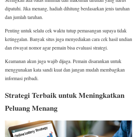
dipatuhi. Jika menang, hadiah dihitung berdasarkan jenis taruhan
dan jumlah taruhan.
Penting untuk selalu cek waktu tutup pemasangan supaya tidak
ketinggalan. Banyak situs juga menyediakan cara cek hasil undian
dan riwayat nomor agar pemain bisa evaluasi strategi.
Keamanan akun juga wajib dijaga. Pemain disarankan untuk
menggunakan kata sandi kuat dan jangan mudah membagikan
informasi pribadi.
Strategi Terbaik untuk Meningkatkan
Peluang Menang