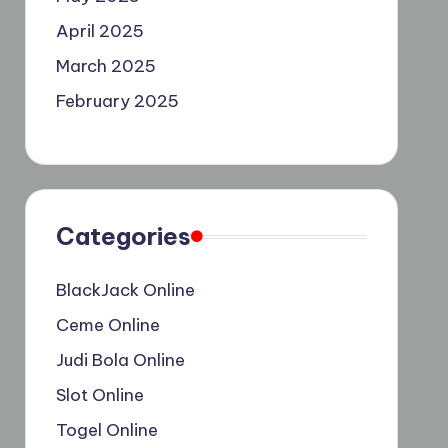
April 2025
March 2025
February 2025
Categories
BlackJack Online
Ceme Online
Judi Bola Online
Slot Online
Togel Online