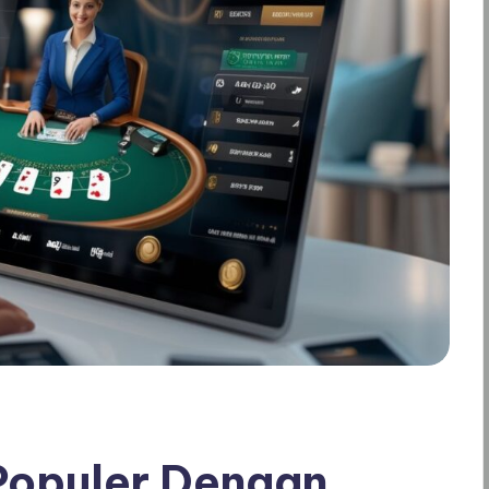
Populer Dengan