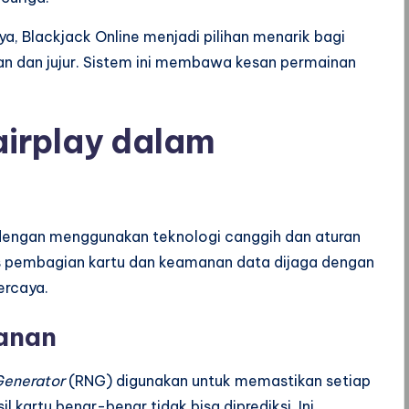
a, Blackjack Online menjadi pilihan menarik bagi
n dan jujur. Sistem ini membawa kesan permainan
airplay dalam
a dengan menggunakan teknologi canggih dan aturan
es pembagian kartu dan keamanan data dijaga dengan
ercaya.
anan
enerator
(RNG) digunakan untuk memastikan setiap
 kartu benar-benar tidak bisa diprediksi. Ini