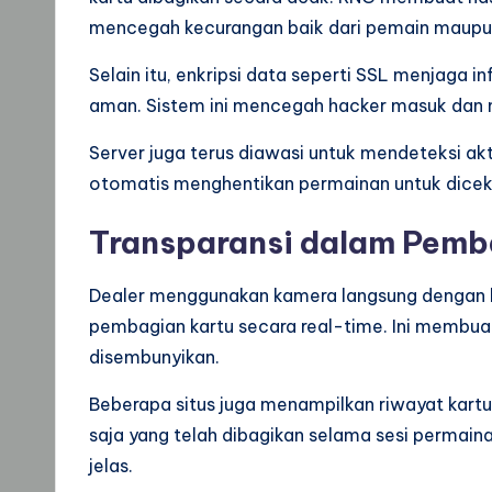
mencegah kecurangan baik dari pemain maupun
Selain itu, enkripsi data seperti SSL menjaga i
aman. Sistem ini mencegah hacker masuk dan
Server juga terus diawasi untuk mendeteksi akt
otomatis menghentikan permainan untuk dicek l
Transparansi dalam Pemb
Dealer menggunakan kamera langsung dengan ku
pembagian kartu secara real-time. Ini membua
disembunyikan.
Beberapa situs juga menampilkan riwayat kartu
saja yang telah dibagikan selama sesi permai
jelas.