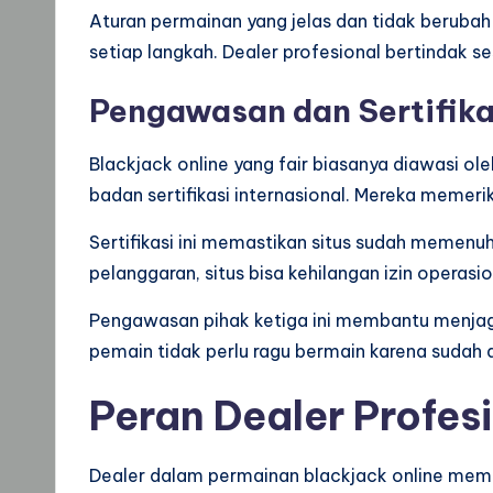
Aturan permainan yang jelas dan tidak berub
setiap langkah. Dealer profesional bertindak s
Pengawasan dan Sertifika
Blackjack online yang fair biasanya diawasi ol
badan sertifikasi internasional. Mereka memer
Sertifikasi ini memastikan situs sudah memenuh
pelanggaran, situs bisa kehilangan izin operasio
Pengawasan pihak ketiga ini membantu menjag
pemain tidak perlu ragu bermain karena sudah
Peran Dealer Profes
Dealer dalam permainan blackjack online mem