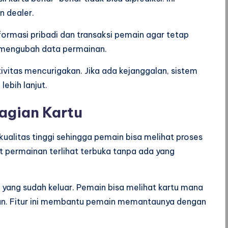
 dealer.
nformasi pribadi dan transaksi pemain agar tetap
 mengubah data permainan.
ivitas mencurigakan. Jika ada kejanggalan, sistem
ebih lanjut.
agian Kartu
alitas tinggi sehingga pemain bisa melihat proses
t permainan terlihat terbuka tanpa ada yang
 yang sudah keluar. Pemain bisa melihat kartu mana
nan. Fitur ini membantu pemain memantaunya dengan