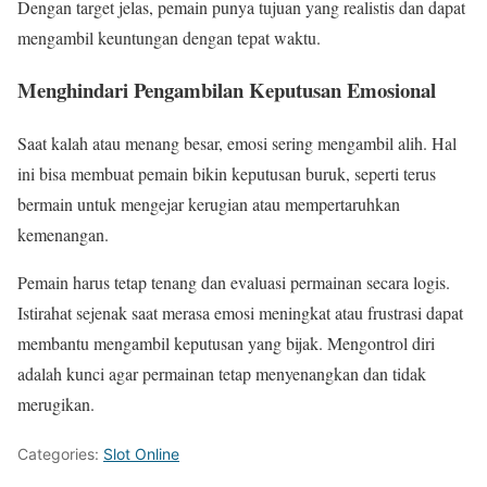
Dengan target jelas, pemain punya tujuan yang realistis dan dapat
mengambil keuntungan dengan tepat waktu.
Menghindari Pengambilan Keputusan Emosional
Saat kalah atau menang besar, emosi sering mengambil alih. Hal
ini bisa membuat pemain bikin keputusan buruk, seperti terus
bermain untuk mengejar kerugian atau mempertaruhkan
kemenangan.
Pemain harus tetap tenang dan evaluasi permainan secara logis.
Istirahat sejenak saat merasa emosi meningkat atau frustrasi dapat
membantu mengambil keputusan yang bijak. Mengontrol diri
adalah kunci agar permainan tetap menyenangkan dan tidak
merugikan.
Categories:
Slot Online