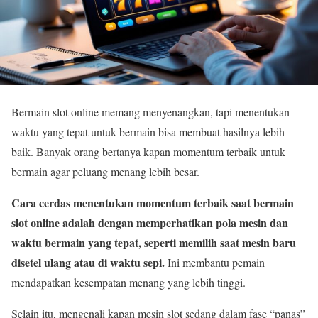
Bermain slot online memang menyenangkan, tapi menentukan
waktu yang tepat untuk bermain bisa membuat hasilnya lebih
baik. Banyak orang bertanya kapan momentum terbaik untuk
bermain agar peluang menang lebih besar.
Cara cerdas menentukan momentum terbaik saat bermain
slot online adalah dengan memperhatikan pola mesin dan
waktu bermain yang tepat, seperti memilih saat mesin baru
disetel ulang atau di waktu sepi.
Ini membantu pemain
mendapatkan kesempatan menang yang lebih tinggi.
Selain itu, mengenali kapan mesin slot sedang dalam fase “panas”