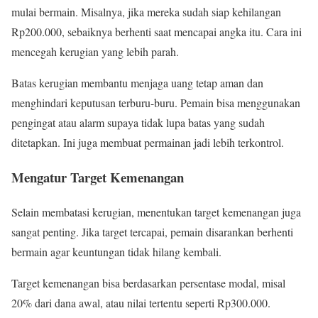
mulai bermain. Misalnya, jika mereka sudah siap kehilangan
Rp200.000, sebaiknya berhenti saat mencapai angka itu. Cara ini
mencegah kerugian yang lebih parah.
Batas kerugian membantu menjaga uang tetap aman dan
menghindari keputusan terburu-buru. Pemain bisa menggunakan
pengingat atau alarm supaya tidak lupa batas yang sudah
ditetapkan. Ini juga membuat permainan jadi lebih terkontrol.
Mengatur Target Kemenangan
Selain membatasi kerugian, menentukan target kemenangan juga
sangat penting. Jika target tercapai, pemain disarankan berhenti
bermain agar keuntungan tidak hilang kembali.
Target kemenangan bisa berdasarkan persentase modal, misal
20% dari dana awal, atau nilai tertentu seperti Rp300.000.