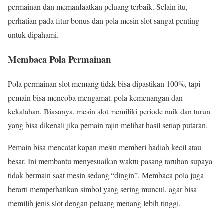
permainan dan memanfaatkan peluang terbaik. Selain itu,
perhatian pada fitur bonus dan pola mesin slot sangat penting
untuk dipahami.
Membaca Pola Permainan
Pola permainan slot memang tidak bisa dipastikan 100%, tapi
pemain bisa mencoba mengamati pola kemenangan dan
kekalahan. Biasanya, mesin slot memiliki periode naik dan turun
yang bisa dikenali jika pemain rajin melihat hasil setiap putaran.
Pemain bisa mencatat kapan mesin memberi hadiah kecil atau
besar. Ini membantu menyesuaikan waktu pasang taruhan supaya
tidak bermain saat mesin sedang “dingin”. Membaca pola juga
berarti memperhatikan simbol yang sering muncul, agar bisa
memilih jenis slot dengan peluang menang lebih tinggi.