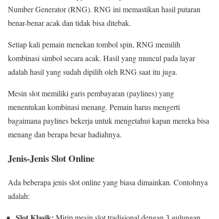
Number Generator (RNG). RNG ini memastikan hasil putaran
benar-benar acak dan tidak bisa ditebak.
Setiap kali pemain menekan tombol spin, RNG memilih
kombinasi simbol secara acak. Hasil yang muncul pada layar
adalah hasil yang sudah dipilih oleh RNG saat itu juga.
Mesin slot memiliki garis pembayaran (paylines) yang
menentukan kombinasi menang. Pemain harus mengerti
bagaimana paylines bekerja untuk mengetahui kapan mereka bisa
menang dan berapa besar hadiahnya.
Jenis-Jenis Slot Online
Ada beberapa jenis slot online yang biasa dimainkan. Contohnya
adalah:
Slot Klasik:
Mirip mesin slot tradisional dengan 3 gulungan