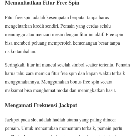
Memanfaatkan Fitur Free Spin
Fitur free spin adalah kesempatan berputar tanpa harus
mengeluarkan kredit sendiri. Pemain yang cerdas selalu
menunggu atau mencari mesin dengan fitur ini aktif. Free spin
bisa memberi peluang memperoleh kemenangan besar tanpa
risiko tambahan.
Seringkali, fitur ini muncul setelah simbol scatter tertentu. Pemain
harus tahu cara memicu fitur free spin dan kapan waktu terbaik
menggunakannya. Menggunakan bonus free spin secara
maksimal bisa menghemat modal dan meningkatkan hasil.
Mengamati Frekuensi Jackpot
Jackpot pada slot adalah hadiah utama yang paling diincer
pemain. Untuk menentukan momentum terbaik, pemain perlu