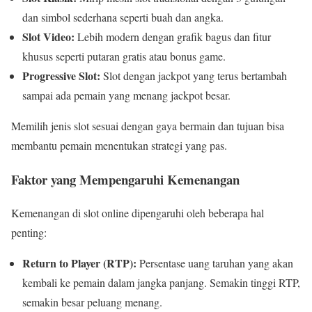
dan simbol sederhana seperti buah dan angka.
Slot Video:
Lebih modern dengan grafik bagus dan fitur
khusus seperti putaran gratis atau bonus game.
Progressive Slot:
Slot dengan jackpot yang terus bertambah
sampai ada pemain yang menang jackpot besar.
Memilih jenis slot sesuai dengan gaya bermain dan tujuan bisa
membantu pemain menentukan strategi yang pas.
Faktor yang Mempengaruhi Kemenangan
Kemenangan di slot online dipengaruhi oleh beberapa hal
penting:
Return to Player (RTP):
Persentase uang taruhan yang akan
kembali ke pemain dalam jangka panjang. Semakin tinggi RTP,
semakin besar peluang menang.