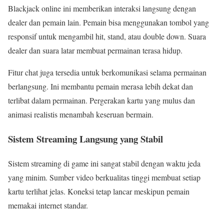
Blackjack online ini memberikan interaksi langsung dengan
dealer dan pemain lain. Pemain bisa menggunakan tombol yang
responsif untuk mengambil hit, stand, atau double down. Suara
dealer dan suara latar membuat permainan terasa hidup.
Fitur chat juga tersedia untuk berkomunikasi selama permainan
berlangsung. Ini membantu pemain merasa lebih dekat dan
terlibat dalam permainan. Pergerakan kartu yang mulus dan
animasi realistis menambah keseruan bermain.
Sistem Streaming Langsung yang Stabil
Sistem streaming di game ini sangat stabil dengan waktu jeda
yang minim. Sumber video berkualitas tinggi membuat setiap
kartu terlihat jelas. Koneksi tetap lancar meskipun pemain
memakai internet standar.