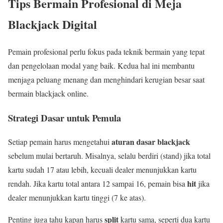
Tips Bermain Profesional di Meja
Blackjack Digital
Pemain profesional perlu fokus pada teknik bermain yang tepat
dan pengelolaan modal yang baik. Kedua hal ini membantu
menjaga peluang menang dan menghindari kerugian besar saat
bermain blackjack online.
Strategi Dasar untuk Pemula
aturan dasar blackjack
Setiap pemain harus mengetahui
sebelum mulai bertaruh. Misalnya, selalu berdiri (stand) jika total
kartu sudah 17 atau lebih, kecuali dealer menunjukkan kartu
hit
rendah. Jika kartu total antara 12 sampai 16, pemain bisa
jika
dealer menunjukkan kartu tinggi (7 ke atas).
split
Penting juga tahu kapan harus
kartu sama, seperti dua kartu