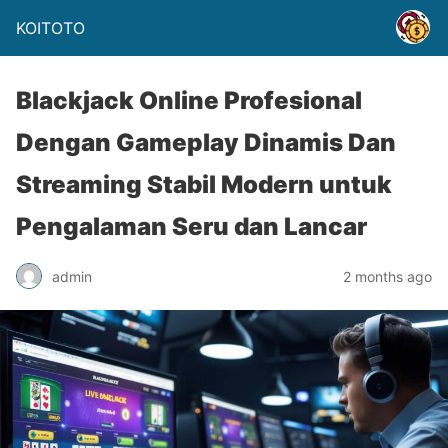
KOITOTO
Blackjack Online Profesional
Dengan Gameplay Dinamis Dan
Streaming Stabil Modern untuk
Pengalaman Seru dan Lancar
admin
2 months ago