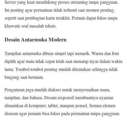
Server yang kuat mendukung proses streaming tanpa gangguan.
Ini penting agar permainan tidak terhenti saat momen penting,
seperti saat pembagian kartu terakhir. Pemain dapat fokus tanpa
khawatir soal masalah teknis.
Desain Antarmuka Modern
Tampilan antarmuka dibuat simpel tapi menarik. Warna dan font
dipilih agar mata tidak cepat lelah saat menatap layar dalam waktu
lama. Tombol-tombol penting mudah ditemukan sehingga tidak
bingung saat bermain.
Pengaturan juga mudah diakses untuk menyesuaikan suara,
tampilan, dan bahasa. Desain responsif membuatnya nyaman
dimainkan di komputer, tablet, maupun ponsel. Semua elemen
disusun agar pemain bisa fokus pada permainan tanpa gangguan.