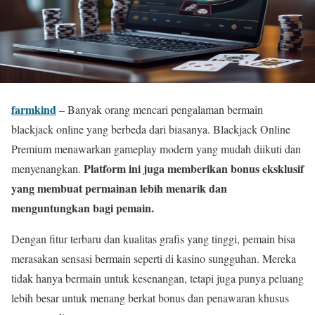
farmkind
– Banyak orang mencari pengalaman bermain
blackjack online yang berbeda dari biasanya. Blackjack Online
Premium menawarkan gameplay modern yang mudah diikuti dan
Platform ini juga memberikan bonus eksklusif
menyenangkan.
yang membuat permainan lebih menarik dan
menguntungkan bagi pemain.
Dengan fitur terbaru dan kualitas grafis yang tinggi, pemain bisa
merasakan sensasi bermain seperti di kasino sungguhan. Mereka
tidak hanya bermain untuk kesenangan, tetapi juga punya peluang
lebih besar untuk menang berkat bonus dan penawaran khusus