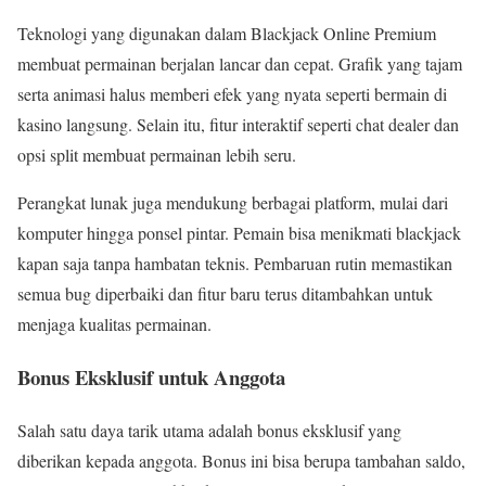
Teknologi yang digunakan dalam Blackjack Online Premium
membuat permainan berjalan lancar dan cepat. Grafik yang tajam
serta animasi halus memberi efek yang nyata seperti bermain di
kasino langsung. Selain itu, fitur interaktif seperti chat dealer dan
opsi split membuat permainan lebih seru.
Perangkat lunak juga mendukung berbagai platform, mulai dari
komputer hingga ponsel pintar. Pemain bisa menikmati blackjack
kapan saja tanpa hambatan teknis. Pembaruan rutin memastikan
semua bug diperbaiki dan fitur baru terus ditambahkan untuk
menjaga kualitas permainan.
Bonus Eksklusif untuk Anggota
Salah satu daya tarik utama adalah bonus eksklusif yang
diberikan kepada anggota. Bonus ini bisa berupa tambahan saldo,