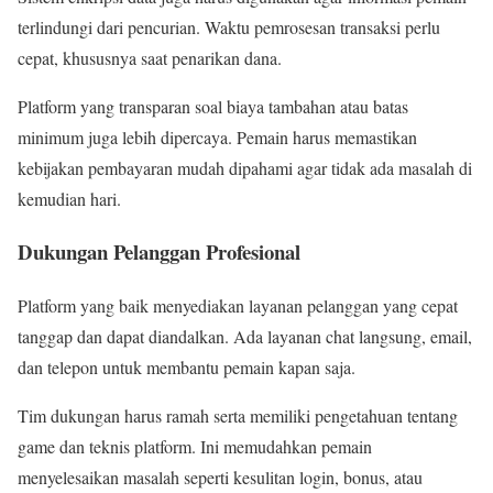
terlindungi dari pencurian. Waktu pemrosesan transaksi perlu
cepat, khususnya saat penarikan dana.
Platform yang transparan soal biaya tambahan atau batas
minimum juga lebih dipercaya. Pemain harus memastikan
kebijakan pembayaran mudah dipahami agar tidak ada masalah di
kemudian hari.
Dukungan Pelanggan Profesional
Platform yang baik menyediakan layanan pelanggan yang cepat
tanggap dan dapat diandalkan. Ada layanan chat langsung, email,
dan telepon untuk membantu pemain kapan saja.
Tim dukungan harus ramah serta memiliki pengetahuan tentang
game dan teknis platform. Ini memudahkan pemain
menyelesaikan masalah seperti kesulitan login, bonus, atau