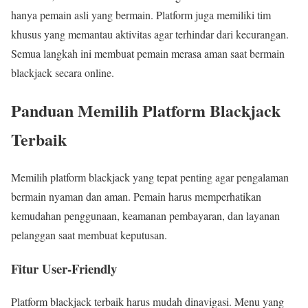
hanya pemain asli yang bermain. Platform juga memiliki tim
khusus yang memantau aktivitas agar terhindar dari kecurangan.
Semua langkah ini membuat pemain merasa aman saat bermain
blackjack secara online.
Panduan Memilih Platform Blackjack
Terbaik
Memilih platform blackjack yang tepat penting agar pengalaman
bermain nyaman dan aman. Pemain harus memperhatikan
kemudahan penggunaan, keamanan pembayaran, dan layanan
pelanggan saat membuat keputusan.
Fitur User-Friendly
Platform blackjack terbaik harus mudah dinavigasi. Menu yang