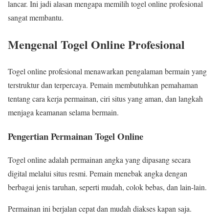
lancar. Ini jadi alasan mengapa memilih togel online profesional
sangat membantu.
Mengenal Togel Online Profesional
Togel online profesional menawarkan pengalaman bermain yang
terstruktur dan terpercaya. Pemain membutuhkan pemahaman
tentang cara kerja permainan, ciri situs yang aman, dan langkah
menjaga keamanan selama bermain.
Pengertian Permainan Togel Online
Togel online adalah permainan angka yang dipasang secara
digital melalui situs resmi. Pemain menebak angka dengan
berbagai jenis taruhan, seperti mudah, colok bebas, dan lain-lain.
Permainan ini berjalan cepat dan mudah diakses kapan saja.