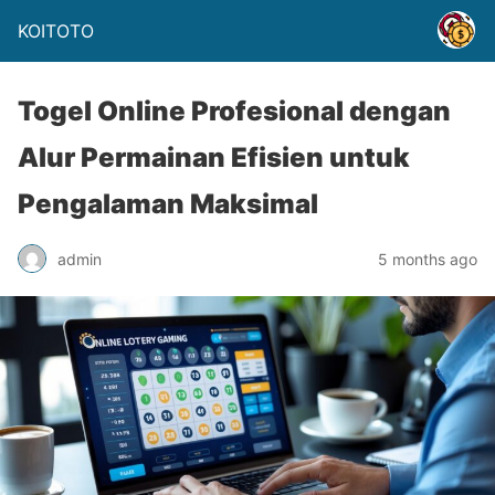
KOITOTO
Togel Online Profesional dengan
Alur Permainan Efisien untuk
Pengalaman Maksimal
admin
5 months ago