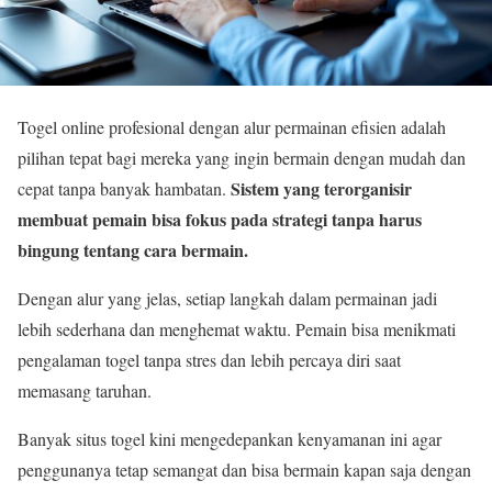
Togel online profesional dengan alur permainan efisien adalah
pilihan tepat bagi mereka yang ingin bermain dengan mudah dan
Sistem yang terorganisir
cepat tanpa banyak hambatan.
membuat pemain bisa fokus pada strategi tanpa harus
bingung tentang cara bermain.
Dengan alur yang jelas, setiap langkah dalam permainan jadi
lebih sederhana dan menghemat waktu. Pemain bisa menikmati
pengalaman togel tanpa stres dan lebih percaya diri saat
memasang taruhan.
Banyak situs togel kini mengedepankan kenyamanan ini agar
penggunanya tetap semangat dan bisa bermain kapan saja dengan