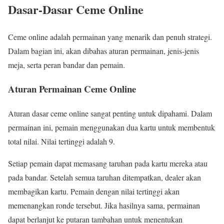
Dasar-Dasar Ceme Online
Ceme online adalah permainan yang menarik dan penuh strategi.
Dalam bagian ini, akan dibahas aturan permainan, jenis-jenis
meja, serta peran bandar dan pemain.
Aturan Permainan Ceme Online
Aturan dasar ceme online sangat penting untuk dipahami. Dalam
permainan ini, pemain menggunakan dua kartu untuk membentuk
total nilai. Nilai tertinggi adalah 9.
Setiap pemain dapat memasang taruhan pada kartu mereka atau
pada bandar. Setelah semua taruhan ditempatkan, dealer akan
membagikan kartu. Pemain dengan nilai tertinggi akan
memenangkan ronde tersebut. Jika hasilnya sama, permainan
dapat berlanjut ke putaran tambahan untuk menentukan