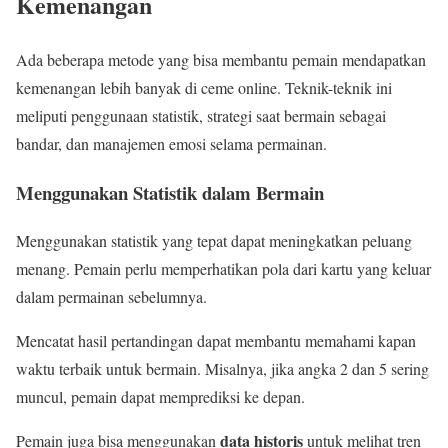
Kemenangan
Ada beberapa metode yang bisa membantu pemain mendapatkan
kemenangan lebih banyak di ceme online. Teknik-teknik ini
meliputi penggunaan statistik, strategi saat bermain sebagai
bandar, dan manajemen emosi selama permainan.
Menggunakan Statistik dalam Bermain
Menggunakan statistik yang tepat dapat meningkatkan peluang
menang. Pemain perlu memperhatikan pola dari kartu yang keluar
dalam permainan sebelumnya.
Mencatat hasil pertandingan dapat membantu memahami kapan
waktu terbaik untuk bermain. Misalnya, jika angka 2 dan 5 sering
muncul, pemain dapat memprediksi ke depan.
data historis
Pemain juga bisa menggunakan
untuk melihat tren