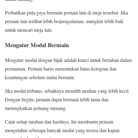
Perhatikan pula gaya bermain pemain lain di meja tersebut. Jika
pemain lain terlihat lebih berpengalaman, mungkin lebih baik
untuk mencari meja lain.
Mengatur Modal Bermain
Mengatur modal dengan bijak adalah kunci untuk bertahan dalam
permainan. Pemain harus menentukan batas kerugian dan
keuntungan sebelum mulai bermain.
Jika modal terbatas, sebaiknya memilih taruhan yang lebih kecil.
Dengan begitu, pemain dapat bermain lebih lama dan
meningkatkan peluang menang.
Catat setiap taruhan dan hasilnya. Ini membantu pemain
mengetahui seberapa banyak modal yang tersisa dan kapan