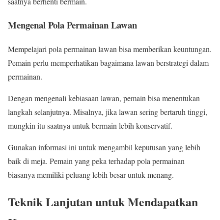
saatnya berhenti bermain.
Mengenal Pola Permainan Lawan
Mempelajari pola permainan lawan bisa memberikan keuntungan.
Pemain perlu memperhatikan bagaimana lawan berstrategi dalam
permainan.
Dengan mengenali kebiasaan lawan, pemain bisa menentukan
langkah selanjutnya. Misalnya, jika lawan sering bertaruh tinggi,
mungkin itu saatnya untuk bermain lebih konservatif.
Gunakan informasi ini untuk mengambil keputusan yang lebih
baik di meja. Pemain yang peka terhadap pola permainan
biasanya memiliki peluang lebih besar untuk menang.
Teknik Lanjutan untuk Mendapatkan