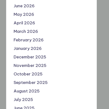
June 2026
May 2026
April 2026
March 2026
February 2026
January 2026
December 2025
November 2025
October 2025
September 2025
August 2025
July 2025
June 2025