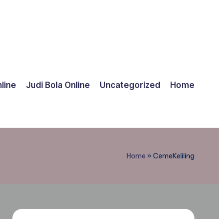
line
Judi Bola Online
Uncategorized
Home
Home
»
CemeKeliling