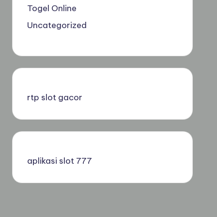
Togel Online
Uncategorized
rtp slot gacor
aplikasi slot 777