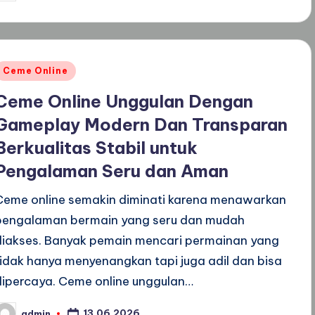
y
Posted
Ceme Online
n
Ceme Online Unggulan Dengan
Gameplay Modern Dan Transparan
Berkualitas Stabil untuk
Pengalaman Seru dan Aman
Ceme online semakin diminati karena menawarkan
pengalaman bermain yang seru dan mudah
diakses. Banyak pemain mencari permainan yang
tidak hanya menyenangkan tapi juga adil dan bisa
dipercaya. Ceme online unggulan…
13.06.2026
admin