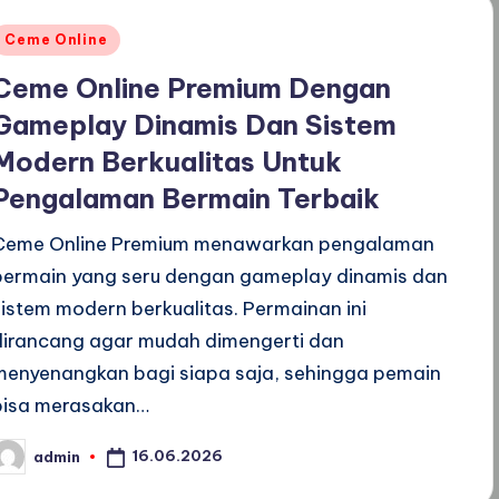
Posted
Ceme Online
n
Ceme Online Premium Dengan
Gameplay Dinamis Dan Sistem
Modern Berkualitas Untuk
Pengalaman Bermain Terbaik
Ceme Online Premium menawarkan pengalaman
bermain yang seru dengan gameplay dinamis dan
sistem modern berkualitas. Permainan ini
dirancang agar mudah dimengerti dan
menyenangkan bagi siapa saja, sehingga pemain
bisa merasakan…
16.06.2026
admin
osted
y