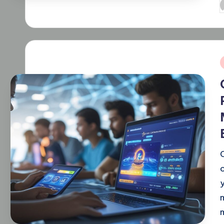
P
b
i