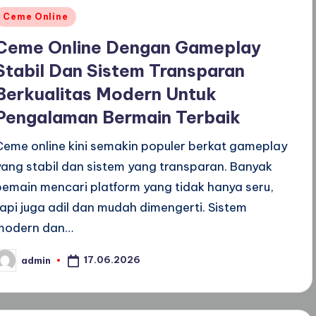
Posted
Ceme Online
n
Ceme Online Dengan Gameplay
Stabil Dan Sistem Transparan
Berkualitas Modern Untuk
Pengalaman Bermain Terbaik
Ceme online kini semakin populer berkat gameplay
yang stabil dan sistem yang transparan. Banyak
pemain mencari platform yang tidak hanya seru,
tapi juga adil dan mudah dimengerti. Sistem
modern dan…
17.06.2026
admin
osted
y