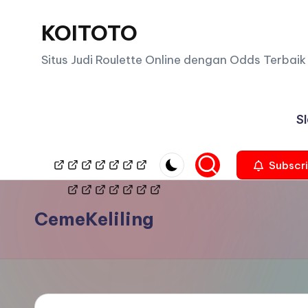
KOITOTO
Skip
to
Situs Judi Roulette Online dengan Odds Terbaik
content
Sl
Subscr
Slot
Ceme
Togel
BlackJack
Judi
Uncategorized
Home
Online
Online
Online
Online
Bola
Online
CemeKeliling