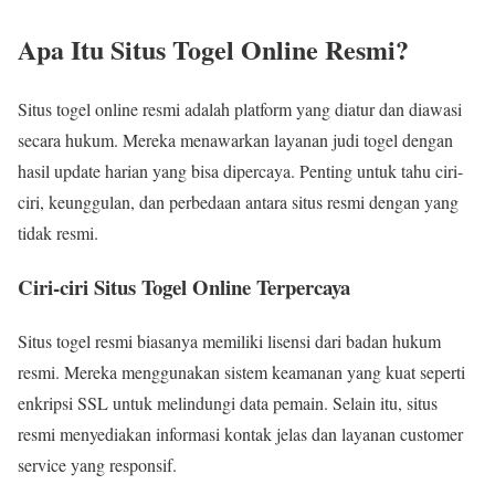
Apa Itu Situs Togel Online Resmi?
Situs togel online resmi adalah platform yang diatur dan diawasi
secara hukum. Mereka menawarkan layanan judi togel dengan
hasil update harian yang bisa dipercaya. Penting untuk tahu ciri-
ciri, keunggulan, dan perbedaan antara situs resmi dengan yang
tidak resmi.
Ciri-ciri Situs Togel Online Terpercaya
Situs togel resmi biasanya memiliki lisensi dari badan hukum
resmi. Mereka menggunakan sistem keamanan yang kuat seperti
enkripsi SSL untuk melindungi data pemain. Selain itu, situs
resmi menyediakan informasi kontak jelas dan layanan customer
service yang responsif.