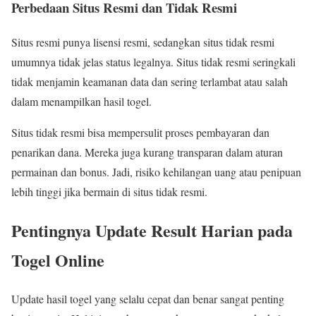
Perbedaan Situs Resmi dan Tidak Resmi
Situs resmi punya lisensi resmi, sedangkan situs tidak resmi
umumnya tidak jelas status legalnya. Situs tidak resmi seringkali
tidak menjamin keamanan data dan sering terlambat atau salah
dalam menampilkan hasil togel.
Situs tidak resmi bisa mempersulit proses pembayaran dan
penarikan dana. Mereka juga kurang transparan dalam aturan
permainan dan bonus. Jadi, risiko kehilangan uang atau penipuan
lebih tinggi jika bermain di situs tidak resmi.
Pentingnya Update Result Harian pada
Togel Online
Update hasil togel yang selalu cepat dan benar sangat penting