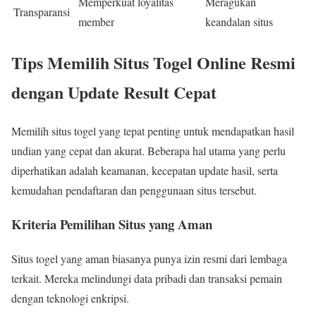
Memperkuat loyalitas
Meragukan
Transparansi
member
keandalan situs
Tips Memilih Situs Togel Online Resmi
dengan Update Result Cepat
Memilih situs togel yang tepat penting untuk mendapatkan hasil
undian yang cepat dan akurat. Beberapa hal utama yang perlu
diperhatikan adalah keamanan, kecepatan update hasil, serta
kemudahan pendaftaran dan penggunaan situs tersebut.
Kriteria Pemilihan Situs yang Aman
Situs togel yang aman biasanya punya izin resmi dari lembaga
terkait. Mereka melindungi data pribadi dan transaksi pemain
dengan teknologi enkripsi.