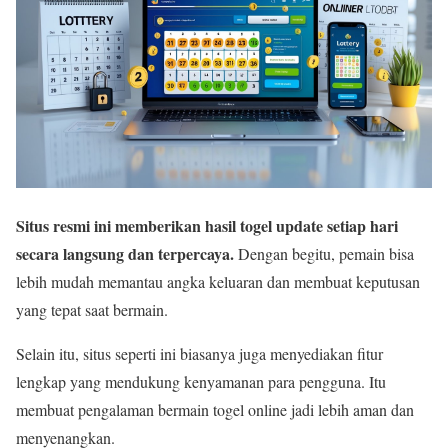
Situs resmi ini memberikan hasil togel update setiap hari
secara langsung dan terpercaya.
Dengan begitu, pemain bisa
lebih mudah memantau angka keluaran dan membuat keputusan
yang tepat saat bermain.
Selain itu, situs seperti ini biasanya juga menyediakan fitur
lengkap yang mendukung kenyamanan para pengguna. Itu
membuat pengalaman bermain togel online jadi lebih aman dan
menyenangkan.