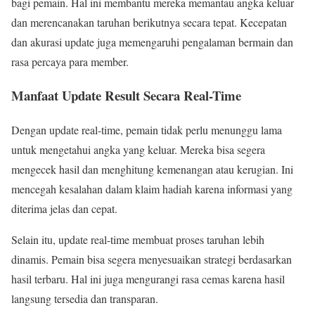
bagi pemain. Hal ini membantu mereka memantau angka keluar
dan merencanakan taruhan berikutnya secara tepat. Kecepatan
dan akurasi update juga memengaruhi pengalaman bermain dan
rasa percaya para member.
Manfaat Update Result Secara Real-Time
Dengan update real-time, pemain tidak perlu menunggu lama
untuk mengetahui angka yang keluar. Mereka bisa segera
mengecek hasil dan menghitung kemenangan atau kerugian. Ini
mencegah kesalahan dalam klaim hadiah karena informasi yang
diterima jelas dan cepat.
Selain itu, update real-time membuat proses taruhan lebih
dinamis. Pemain bisa segera menyesuaikan strategi berdasarkan
hasil terbaru. Hal ini juga mengurangi rasa cemas karena hasil
langsung tersedia dan transparan.