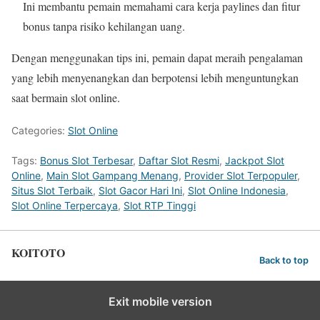
Ini membantu pemain memahami cara kerja paylines dan fitur
bonus tanpa risiko kehilangan uang.
Dengan menggunakan tips ini, pemain dapat meraih pengalaman
yang lebih menyenangkan dan berpotensi lebih menguntungkan
saat bermain slot online.
Categories:
Slot Online
Tags:
Bonus Slot Terbesar
,
Daftar Slot Resmi
,
Jackpot Slot
Online
,
Main Slot Gampang Menang
,
Provider Slot Terpopuler
,
Situs Slot Terbaik
,
Slot Gacor Hari Ini
,
Slot Online Indonesia
,
Slot Online Terpercaya
,
Slot RTP Tinggi
KOITOTO
Back to top
Exit mobile version