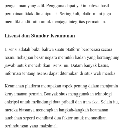
pengalaman yang adil. Pengguna dapat yakin bahwa hasil
permainan tidak dimanipulasi. Sering kali, platform ini juga
memiliki audit rutin untuk menjaga integritas permainan.
Lisensi dan Standar Keamanan
Lisensi adalah bukti bahwa suatu platform beroperasi secara
resmi. Sebagian besar negara memiliki badan yang bertanggung
jawab untuk menerbitkan lisensi ini. Dalam banyak kasus,
informasi tentang lisensi dapat ditemukan di situs web mereka.
Keamanan platform merupakan aspek penting dalam menjamin
kenyamanan pemain. Banyak situs menggunakan teknologi
enkripsi untuk melindungi data pribadi dan transaksi. Selain itu,
mereka biasanya menerapkan langkah-langkah keamanan
tambahan seperti otentikasi dua faktor untuk memastikan
perlindungan yang maksimal.