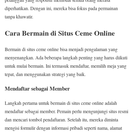
diperhatikan. Dengan ini, mereka bisa fokus pada permainan
tanpa khawatir.
Cara Bermain di Situs Ceme Online
Bermain di situs ceme online bisa menjadi pengalaman yang
menyenangkan. Ada beberapa langkah penting yang harus diikuti
untuk mulai bermain. Ini termasuk mendaftar, memilih meja yang
tepat, dan menggunakan strategi yang baik.
Mendaftar sebagai Member
Langkah pertama untuk bermain di situs ceme online adalah
mendaftar sebagai member. Pemain perlu mengunjungi situs resmi
dan mencari tombol pendaftaran. Setelah itu, mereka diminta
mengisi formulir dengan informasi pribadi seperti nama, alamat