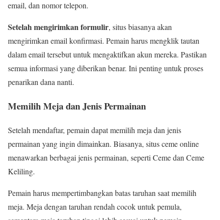
email, dan nomor telepon.
Setelah mengirimkan formulir
, situs biasanya akan
mengirimkan email konfirmasi. Pemain harus mengklik tautan
dalam email tersebut untuk mengaktifkan akun mereka. Pastikan
semua informasi yang diberikan benar. Ini penting untuk proses
penarikan dana nanti.
Memilih Meja dan Jenis Permainan
Setelah mendaftar, pemain dapat memilih meja dan jenis
permainan yang ingin dimainkan. Biasanya, situs ceme online
menawarkan berbagai jenis permainan, seperti Ceme dan Ceme
Keliling.
Pemain harus mempertimbangkan batas taruhan saat memilih
meja. Meja dengan taruhan rendah cocok untuk pemula,