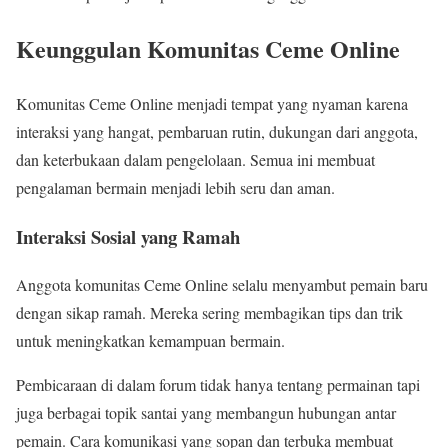
Keunggulan Komunitas Ceme Online
Komunitas Ceme Online menjadi tempat yang nyaman karena
interaksi yang hangat, pembaruan rutin, dukungan dari anggota,
dan keterbukaan dalam pengelolaan. Semua ini membuat
pengalaman bermain menjadi lebih seru dan aman.
Interaksi Sosial yang Ramah
Anggota komunitas Ceme Online selalu menyambut pemain baru
dengan sikap ramah. Mereka sering membagikan tips dan trik
untuk meningkatkan kemampuan bermain.
Pembicaraan di dalam forum tidak hanya tentang permainan tapi
juga berbagai topik santai yang membangun hubungan antar
pemain. Cara komunikasi yang sopan dan terbuka membuat