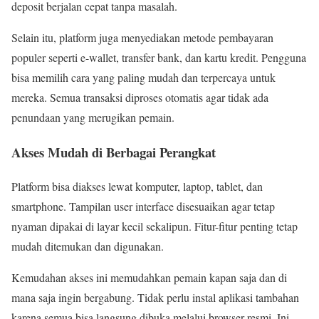
deposit berjalan cepat tanpa masalah.
Selain itu, platform juga menyediakan metode pembayaran
populer seperti e-wallet, transfer bank, dan kartu kredit. Pengguna
bisa memilih cara yang paling mudah dan terpercaya untuk
mereka. Semua transaksi diproses otomatis agar tidak ada
penundaan yang merugikan pemain.
Akses Mudah di Berbagai Perangkat
Platform bisa diakses lewat komputer, laptop, tablet, dan
smartphone. Tampilan user interface disesuaikan agar tetap
nyaman dipakai di layar kecil sekalipun. Fitur-fitur penting tetap
mudah ditemukan dan digunakan.
Kemudahan akses ini memudahkan pemain kapan saja dan di
mana saja ingin bergabung. Tidak perlu instal aplikasi tambahan
karena semua bisa langsung dibuka melalui browser resmi. Ini