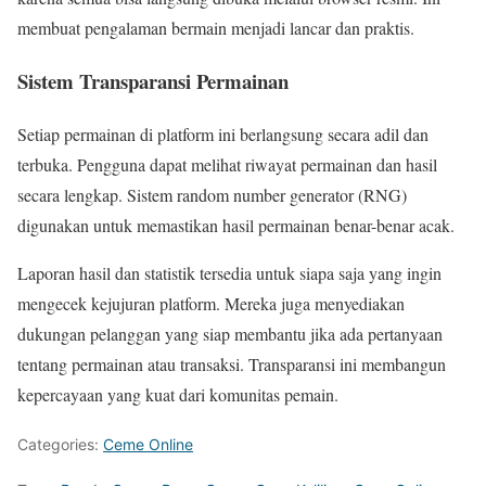
membuat pengalaman bermain menjadi lancar dan praktis.
Sistem Transparansi Permainan
Setiap permainan di platform ini berlangsung secara adil dan
terbuka. Pengguna dapat melihat riwayat permainan dan hasil
secara lengkap. Sistem random number generator (RNG)
digunakan untuk memastikan hasil permainan benar-benar acak.
Laporan hasil dan statistik tersedia untuk siapa saja yang ingin
mengecek kejujuran platform. Mereka juga menyediakan
dukungan pelanggan yang siap membantu jika ada pertanyaan
tentang permainan atau transaksi. Transparansi ini membangun
kepercayaan yang kuat dari komunitas pemain.
Categories:
Ceme Online