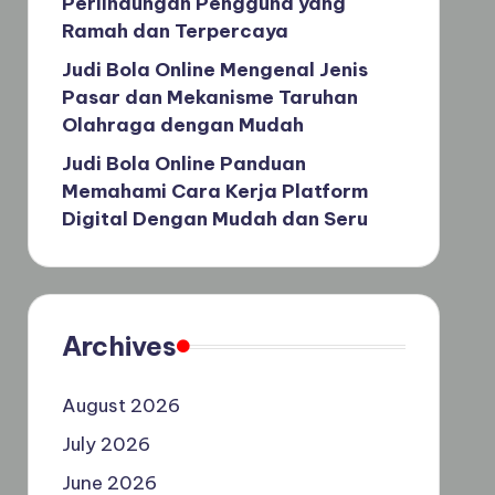
Perlindungan Pengguna yang
Ramah dan Terpercaya
Judi Bola Online Mengenal Jenis
Pasar dan Mekanisme Taruhan
Olahraga dengan Mudah
Judi Bola Online Panduan
Memahami Cara Kerja Platform
Digital Dengan Mudah dan Seru
Archives
August 2026
July 2026
June 2026