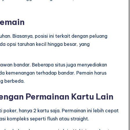
Pemain
uhan. Biasanya, posisi ini terkait dengan peluang
a opsi taruhan kecil hingga besar, yang
awan bandar. Beberapa situs juga menyediakan
ada kemenangan terhadap bandar. Pemain harus
ng berbeda.
engan Permainan Kartu Lain
poker, hanya 2 kartu saja. Permainan ini lebih cepat
i kompleks seperti flush atau straight.