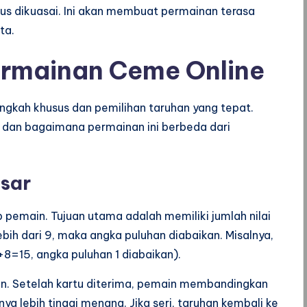
us dikuasai. Ini akan membuat permainan terasa
ta.
rmainan Ceme Online
gkah khusus dan pemilihan taruhan yang tepat.
n, dan bagaimana permainan ini berbeda dari
sar
pemain. Tujuan utama adalah memiliki jumlah nilai
lebih dari 9, maka angka puluhan diabaikan. Misalnya,
7+8=15, angka puluhan 1 diabaikan).
an. Setelah kartu diterima, pemain membandingkan
nya lebih tinggi menang. Jika seri, taruhan kembali ke