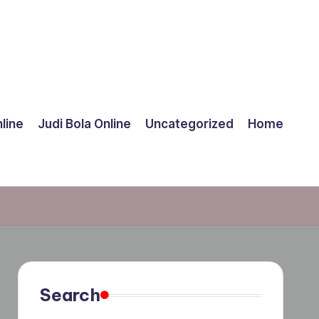
line
Judi Bola Online
Uncategorized
Home
Search