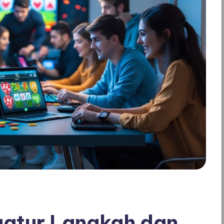
atur Langkah dan