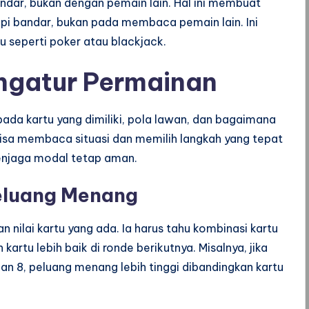
andar, bukan dengan pemain lain. Hal ini membuat
pi bandar, bukan pada membaca pemain lain. Ini
seperti poker atau blackjack.
ngatur Permainan
ada kartu yang dimiliki, pola lawan, dan bagaimana
isa membaca situasi dan memilih langkah yang tepat
njaga modal tetap aman.
Peluang Menang
 nilai kartu yang ada. Ia harus tahu kombinasi kartu
rtu lebih baik di ronde berikutnya. Misalnya, jika
dan 8, peluang menang lebih tinggi dibandingkan kartu