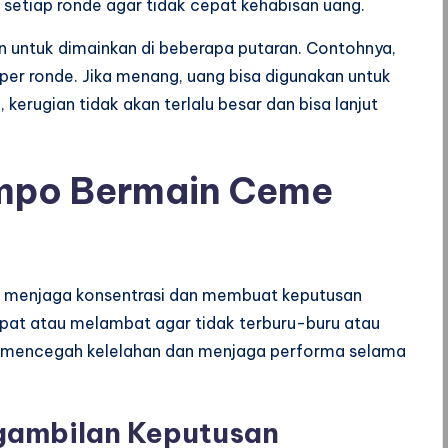
 setiap ronde agar tidak cepat kehabisan uang.
 untuk dimainkan di beberapa putaran. Contohnya,
 per ronde. Jika menang, uang bisa digunakan untuk
, kerugian tidak akan terlalu besar dan bisa lanjut
empo Bermain Ceme
k menjaga konsentrasi dan membuat keputusan
pat atau melambat agar tidak terburu-buru atau
tu mencegah kelelahan dan menjaga performa selama
gambilan Keputusan