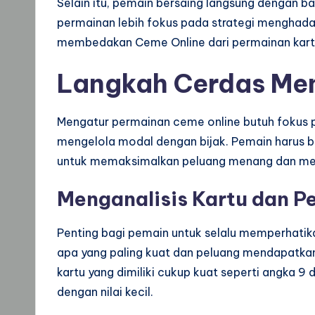
Selain itu, pemain bersaing langsung dengan b
permainan lebih fokus pada strategi menghada
membedakan Ceme Online dari permainan kartu 
Langkah Cerdas Me
Mengatur permainan ceme online butuh fokus p
mengelola modal dengan bijak. Pemain harus b
untuk memaksimalkan peluang menang dan me
Menganalisis Kartu dan 
Penting bagi pemain untuk selalu memperhatikan
apa yang paling kuat dan peluang mendapatkan ka
kartu yang dimiliki cukup kuat seperti angka 9 
dengan nilai kecil.