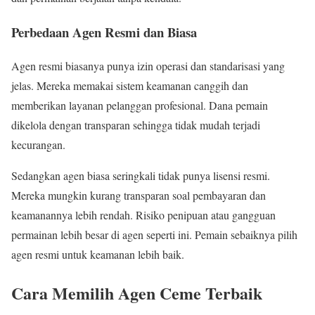
Perbedaan Agen Resmi dan Biasa
Agen resmi biasanya punya izin operasi dan standarisasi yang
jelas. Mereka memakai sistem keamanan canggih dan
memberikan layanan pelanggan profesional. Dana pemain
dikelola dengan transparan sehingga tidak mudah terjadi
kecurangan.
Sedangkan agen biasa seringkali tidak punya lisensi resmi.
Mereka mungkin kurang transparan soal pembayaran dan
keamanannya lebih rendah. Risiko penipuan atau gangguan
permainan lebih besar di agen seperti ini. Pemain sebaiknya pilih
agen resmi untuk keamanan lebih baik.
Cara Memilih Agen Ceme Terbaik