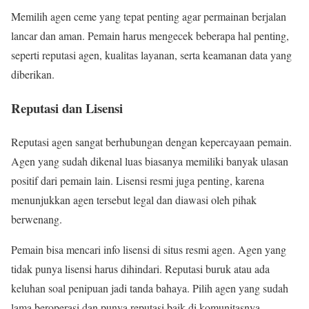
Memilih agen ceme yang tepat penting agar permainan berjalan
lancar dan aman. Pemain harus mengecek beberapa hal penting,
seperti reputasi agen, kualitas layanan, serta keamanan data yang
diberikan.
Reputasi dan Lisensi
Reputasi agen sangat berhubungan dengan kepercayaan pemain.
Agen yang sudah dikenal luas biasanya memiliki banyak ulasan
positif dari pemain lain. Lisensi resmi juga penting, karena
menunjukkan agen tersebut legal dan diawasi oleh pihak
berwenang.
Pemain bisa mencari info lisensi di situs resmi agen. Agen yang
tidak punya lisensi harus dihindari. Reputasi buruk atau ada
keluhan soal penipuan jadi tanda bahaya. Pilih agen yang sudah
lama beroperasi dan punya reputasi baik di komunitasnya.