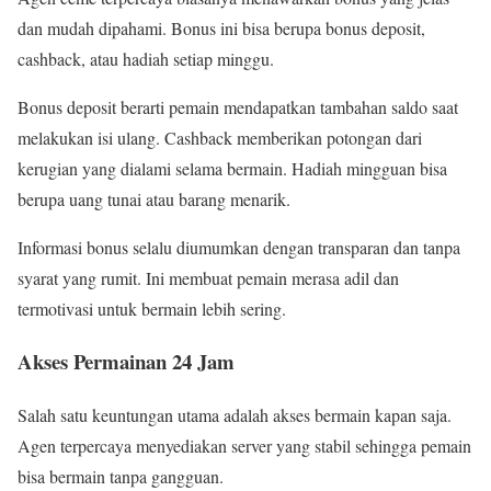
dan mudah dipahami. Bonus ini bisa berupa bonus deposit,
cashback, atau hadiah setiap minggu.
Bonus deposit berarti pemain mendapatkan tambahan saldo saat
melakukan isi ulang. Cashback memberikan potongan dari
kerugian yang dialami selama bermain. Hadiah mingguan bisa
berupa uang tunai atau barang menarik.
Informasi bonus selalu diumumkan dengan transparan dan tanpa
syarat yang rumit. Ini membuat pemain merasa adil dan
termotivasi untuk bermain lebih sering.
Akses Permainan 24 Jam
Salah satu keuntungan utama adalah akses bermain kapan saja.
Agen terpercaya menyediakan server yang stabil sehingga pemain
bisa bermain tanpa gangguan.