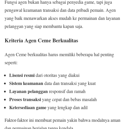
Fungsi agen bukan hanya sebagai penyedia game, tapi juga
pengawal keamanan transaksi dan data pribadi pemain. Agen
yang baik menawarkan akses mudah ke permainan dan layanan
pelanggan yang siap membantu kapan saja.
Kriteria Agen Ceme Berkualitas
Agen Ceme berkualitas harus memiliki beberapa hal penting
seperti:
Lisensi resmi
dari otoritas yang diakui
Sistem keamanan
data dan transaksi yang kuat
Layanan pelanggan
responsif dan ramah
Proses transaksi
yang cepat dan bebas masalah
Ketersediaan game
yang lengkap dan adil
Faktor-faktor ini membuat pemain yakin bahwa modalnya aman
dan permainan berjalan tanpa kendala.