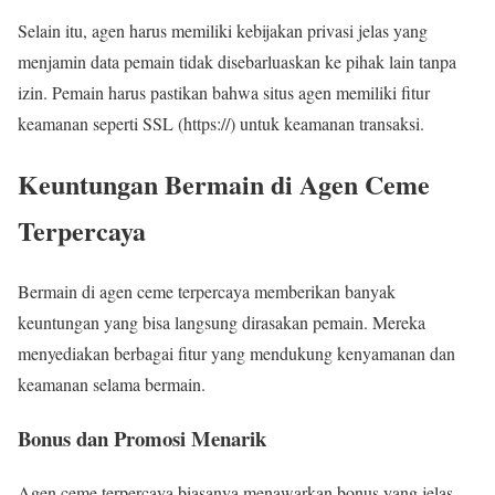
Selain itu, agen harus memiliki kebijakan privasi jelas yang
menjamin data pemain tidak disebarluaskan ke pihak lain tanpa
izin. Pemain harus pastikan bahwa situs agen memiliki fitur
keamanan seperti SSL (https://) untuk keamanan transaksi.
Keuntungan Bermain di Agen Ceme
Terpercaya
Bermain di agen ceme terpercaya memberikan banyak
keuntungan yang bisa langsung dirasakan pemain. Mereka
menyediakan berbagai fitur yang mendukung kenyamanan dan
keamanan selama bermain.
Bonus dan Promosi Menarik
Agen ceme terpercaya biasanya menawarkan bonus yang jelas