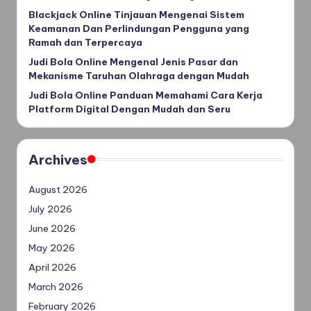
Blackjack Online Tinjauan Mengenai Sistem
Keamanan Dan Perlindungan Pengguna yang
Ramah dan Terpercaya
Judi Bola Online Mengenal Jenis Pasar dan
Mekanisme Taruhan Olahraga dengan Mudah
Judi Bola Online Panduan Memahami Cara Kerja
Platform Digital Dengan Mudah dan Seru
Archives
August 2026
July 2026
June 2026
May 2026
April 2026
March 2026
February 2026