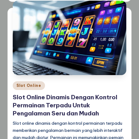
Posted
Slot Online
in
Slot Online Dinamis Dengan Kontrol
Permainan Terpadu Untuk
Pengalaman Seru dan Mudah
Slot online dinamis dengan kontrol permainan terpadu
memberikan pengalaman bermain yang lebih interaktif
dan mudah diatur. Permainan ini memungkinkan pemain