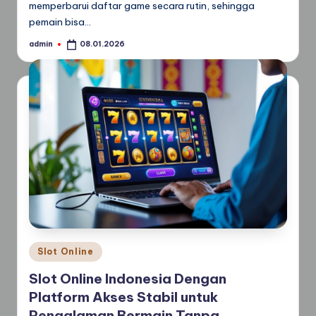
memperbarui daftar game secara rutin, sehingga
pemain bisa…
admin
08.01.2026
Posted
by
Posted
Slot Online
in
Slot Online Indonesia Dengan
Platform Akses Stabil untuk
Pengalaman Bermain Tanpa