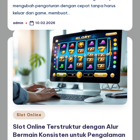
mengubah pengaturan dengan cepat tanpa harus
keluar dari game, membuat…
admin
10.02.2026
Posted
by
Posted
Slot Online
in
Slot Online Terstruktur dengan Alur
Bermain Konsisten untuk Pengalaman