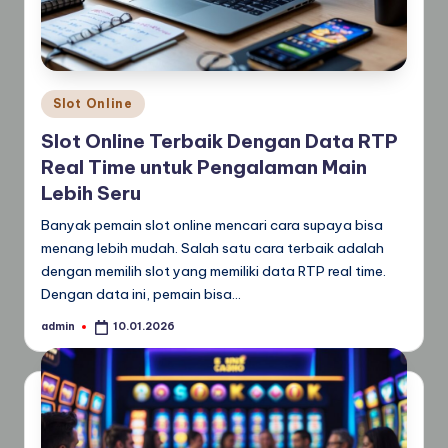
Posted
Slot Online
in
Slot Online Terbaik Dengan Data RTP
Real Time untuk Pengalaman Main
Lebih Seru
Banyak pemain slot online mencari cara supaya bisa
menang lebih mudah. Salah satu cara terbaik adalah
dengan memilih slot yang memiliki data RTP real time.
Dengan data ini, pemain bisa…
admin
10.01.2026
Posted
by