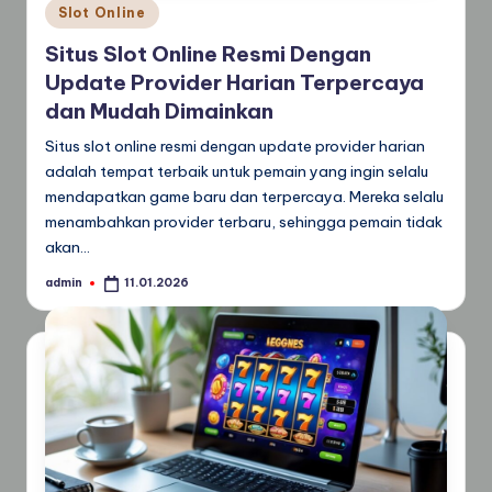
Posted
Slot Online
in
Situs Slot Online Resmi Dengan
Update Provider Harian Terpercaya
dan Mudah Dimainkan
Situs slot online resmi dengan update provider harian
adalah tempat terbaik untuk pemain yang ingin selalu
mendapatkan game baru dan terpercaya. Mereka selalu
menambahkan provider terbaru, sehingga pemain tidak
akan…
admin
11.01.2026
Posted
by