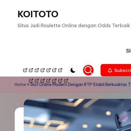
KOITOTO
Skip
to
Situs Judi Roulette Online dengan Odds Terbaik
content
Sl
Subscr
Slot
Ceme
Togel
BlackJack
Judi
Uncategorized
Home
Online
Online
Online
Online
Bola
Home
»
Slot Online Modern Dengan RTP Stabil Berkualitas
Online