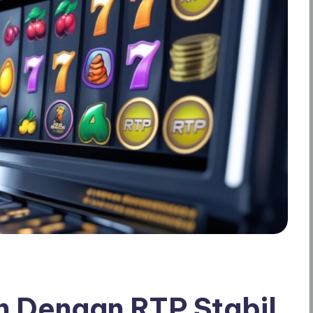
n Dengan RTP Stabil