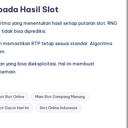
ada Hasil Slot
tma yang menentukan hasil setiap putaran slot. RNG
idak bisa diprediksi.
n memastikan RTP tetap sesuai standar. Algoritma
en.
 yang bisa dieksploitasi. Hal ini membuat
 pemain.
ot Slot Online
Main Slot Gampang Menang
ot Gacor Hari Ini
Slot Online Indonesia