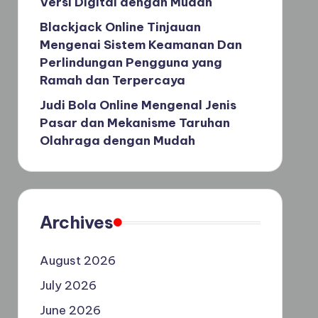
Versi Digital dengan Mudah
Blackjack Online Tinjauan
Mengenai Sistem Keamanan Dan
Perlindungan Pengguna yang
Ramah dan Terpercaya
Judi Bola Online Mengenal Jenis
Pasar dan Mekanisme Taruhan
Olahraga dengan Mudah
Archives
August 2026
July 2026
June 2026