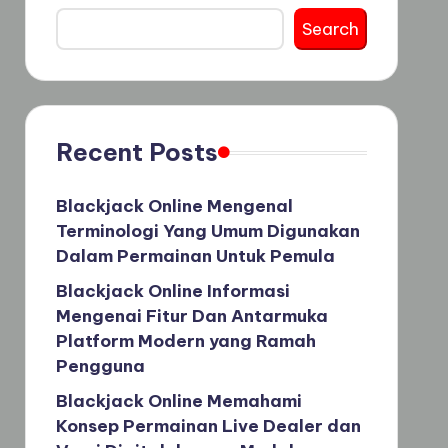
Search
Recent Posts
Blackjack Online Mengenal
Terminologi Yang Umum Digunakan
Dalam Permainan Untuk Pemula
Blackjack Online Informasi
Mengenai Fitur Dan Antarmuka
Platform Modern yang Ramah
Pengguna
Blackjack Online Memahami
Konsep Permainan Live Dealer dan