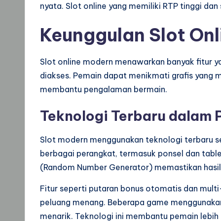
nyata. Slot online yang memiliki RTP tinggi dan
Keunggulan Slot On
Slot online modern menawarkan banyak fitur 
diakses. Pemain dapat menikmati grafis yang me
membantu pengalaman bermain.
Teknologi Terbaru dalam 
Slot modern menggunakan teknologi terbaru s
berbagai perangkat, termasuk ponsel dan tablet
(Random Number Generator) memastikan hasil s
Fitur seperti putaran bonus otomatis dan mult
peluang menang. Beberapa game menggunakan 
menarik. Teknologi ini membantu pemain lebi