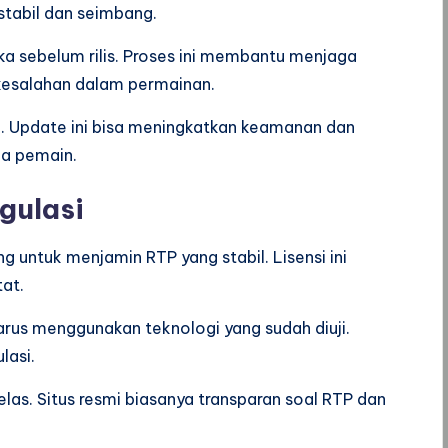
tabil dan seimbang.
a sebelum rilis. Proses ini membantu menjaga
 kesalahan dalam permainan.
te. Update ini bisa meningkatkan keamanan dan
ua pemain.
gulasi
g untuk menjamin RTP yang stabil. Lisensi ini
at.
rus menggunakan teknologi yang sudah diuji.
lasi.
jelas. Situs resmi biasanya transparan soal RTP dan