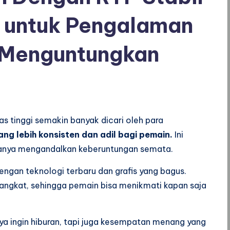
i untuk Pengalaman
 Menguntungkan
as tinggi semakin banyak dicari oleh para
ng lebih konsisten dan adil bagi pemain.
Ini
hanya mengandalkan keberuntungan semata.
dengan teknologi terbaru dan grafis yang bagus.
angkat, sehingga pemain bisa menikmati kapan saja
ya ingin hiburan, tapi juga kesempatan menang yang