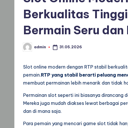
Berkualitas Tingg
Bermain Seru dan
31.05.2026
admin
Posted
by
Slot online modern dengan RTP stabil berkualit
pemain.
RTP yang stabil berarti peluang mena
membuat permainan lebih menarik dan tidak 
Permainan slot seperti ini biasanya dirancang 
Mereka juga mudah diakses lewat berbagai per
dan di mana saja.
Para pemain yang mencari game slot tidak han