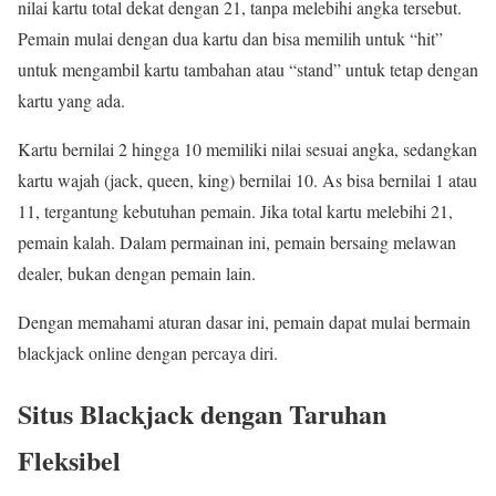
nilai kartu total dekat dengan 21, tanpa melebihi angka tersebut.
Pemain mulai dengan dua kartu dan bisa memilih untuk “hit”
untuk mengambil kartu tambahan atau “stand” untuk tetap dengan
kartu yang ada.
Kartu bernilai 2 hingga 10 memiliki nilai sesuai angka, sedangkan
kartu wajah (jack, queen, king) bernilai 10. As bisa bernilai 1 atau
11, tergantung kebutuhan pemain. Jika total kartu melebihi 21,
pemain kalah. Dalam permainan ini, pemain bersaing melawan
dealer, bukan dengan pemain lain.
Dengan memahami aturan dasar ini, pemain dapat mulai bermain
blackjack online dengan percaya diri.
Situs Blackjack dengan Taruhan
Fleksibel