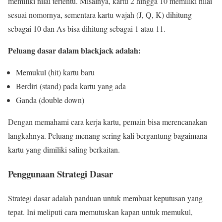
memiliki nilai tertentu. Misalnya, kartu 2 hingga 10 memiliki nilai
sesuai nomornya, sementara kartu wajah (J, Q, K) dihitung
sebagai 10 dan As bisa dihitung sebagai 1 atau 11.
Peluang dasar dalam blackjack adalah:
Memukul (hit) kartu baru
Berdiri (stand) pada kartu yang ada
Ganda (double down)
Dengan memahami cara kerja kartu, pemain bisa merencanakan
langkahnya. Peluang menang sering kali bergantung bagaimana
kartu yang dimiliki saling berkaitan.
Penggunaan Strategi Dasar
Strategi dasar adalah panduan untuk membuat keputusan yang
tepat. Ini meliputi cara memutuskan kapan untuk memukul,