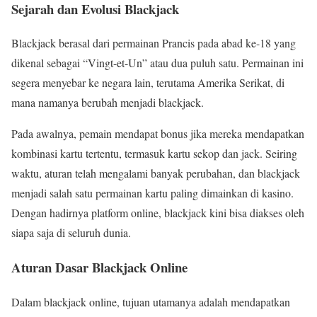
Sejarah dan Evolusi Blackjack
Blackjack berasal dari permainan Prancis pada abad ke-18 yang
dikenal sebagai “Vingt-et-Un” atau dua puluh satu. Permainan ini
segera menyebar ke negara lain, terutama Amerika Serikat, di
mana namanya berubah menjadi blackjack.
Pada awalnya, pemain mendapat bonus jika mereka mendapatkan
kombinasi kartu tertentu, termasuk kartu sekop dan jack. Seiring
waktu, aturan telah mengalami banyak perubahan, dan blackjack
menjadi salah satu permainan kartu paling dimainkan di kasino.
Dengan hadirnya platform online, blackjack kini bisa diakses oleh
siapa saja di seluruh dunia.
Aturan Dasar Blackjack Online
Dalam blackjack online, tujuan utamanya adalah mendapatkan