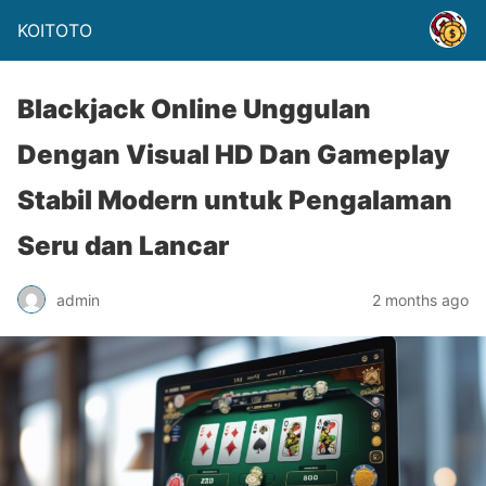
KOITOTO
Blackjack Online Unggulan
Dengan Visual HD Dan Gameplay
Stabil Modern untuk Pengalaman
Seru dan Lancar
admin
2 months ago