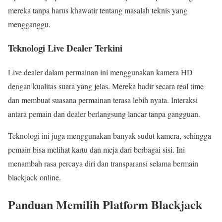
mereka tanpa harus khawatir tentang masalah teknis yang
mengganggu.
Teknologi Live Dealer Terkini
Live dealer dalam permainan ini menggunakan kamera HD
dengan kualitas suara yang jelas. Mereka hadir secara real time
dan membuat suasana permainan terasa lebih nyata. Interaksi
antara pemain dan dealer berlangsung lancar tanpa gangguan.
Teknologi ini juga menggunakan banyak sudut kamera, sehingga
pemain bisa melihat kartu dan meja dari berbagai sisi. Ini
menambah rasa percaya diri dan transparansi selama bermain
blackjack online.
Panduan Memilih Platform Blackjack