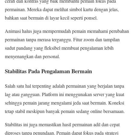
cerah dan kontras yang baik membantu pemain fokus pada
permainan. Mereka dapat melihat simbol kartu dengan jelas,
bahkan saat bermain di layar kecil seperti ponsel.
Animasi halus juga mempermudah pemain memahami perubahan
permainan tanpa merasa terganggu. Fitur zoom dan tampilan
sudut pandang yang fleksibel membuat pengalaman lebih
menyenangkan dan personal.
Stabilitas Pada Pengalaman Bermain
Salah satu hal terpenting adalah permainan yang berjalan tanpa
lag atau gangguan. Platform ini menggunakan server yang kuat
sehingga pemain jarang mengalami jeda saat bermain. Koneksi
tetap stabil meskipun banyak pemain sedang online bersamaan.
Stabilitas ini juga memastikan hasil permainan adil dan cepat
diproses tanpa penundaan. Pemain dapat fokus pada strategi