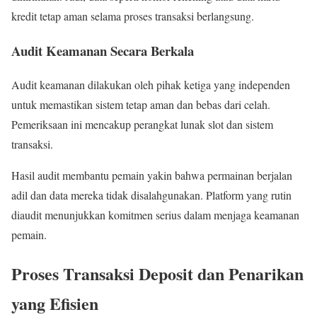
kredit tetap aman selama proses transaksi berlangsung.
Audit Keamanan Secara Berkala
Audit keamanan dilakukan oleh pihak ketiga yang independen
untuk memastikan sistem tetap aman dan bebas dari celah.
Pemeriksaan ini mencakup perangkat lunak slot dan sistem
transaksi.
Hasil audit membantu pemain yakin bahwa permainan berjalan
adil dan data mereka tidak disalahgunakan. Platform yang rutin
diaudit menunjukkan komitmen serius dalam menjaga keamanan
pemain.
Proses Transaksi Deposit dan Penarikan
yang Efisien