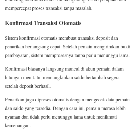
mempercepat proses transaksi tanpa masalah.
Konfirmasi Transaksi Otomatis
Sistem konfirmasi otomatis membuat transaksi deposit dan
penarikan berlangsung cepat. Setelah pemain mengirimkan bukti
pembayaran, sistem memprosesnya tanpa perlu menunggu lama.
Konfirmasi biasanya langsung muncul di akun pemain dalam
hitungan menit. Ini memungkinkan saldo bertambah segera
setelah deposit berhasil.
Penarikan juga diproses otomatis dengan mengecek data pemain
dan saldo yang tersedia. Dengan cara ini, pemain merasa lebih
nyaman dan tidak perlu menunggu lama untuk menikmati
kemenangan.