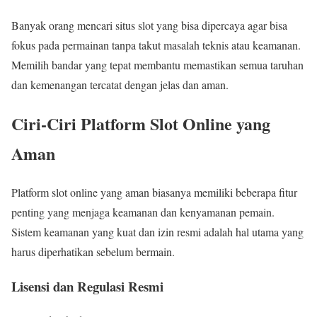
Banyak orang mencari situs slot yang bisa dipercaya agar bisa
fokus pada permainan tanpa takut masalah teknis atau keamanan.
Memilih bandar yang tepat membantu memastikan semua taruhan
dan kemenangan tercatat dengan jelas dan aman.
Ciri-Ciri Platform Slot Online yang
Aman
Platform slot online yang aman biasanya memiliki beberapa fitur
penting yang menjaga keamanan dan kenyamanan pemain.
Sistem keamanan yang kuat dan izin resmi adalah hal utama yang
harus diperhatikan sebelum bermain.
Lisensi dan Regulasi Resmi