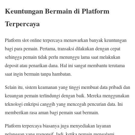
Keuntungan Bermain di Platform
Terpercaya
Platform slot online terpercaya menawarkan banyak keuntungan
bagi para pemain. Pertama, transaksi dilakukan dengan cepat
sehingga pemain tidak perlu menunggu lama saat melakukan
deposit atau penarikan dana. Hal ini sangat membantu terutama
saat ingin bermain tanpa hambatan.
Selain itu, sistem keamanan yang tinggi membuat data pribadi dan
keuangan pemain terlindungi dengan baik. Mereka menggunakan
teknologi enkripsi canggih yang mencegah pencurian data. Ini
memberikan rasa aman bagi pemain saat bermain.
Platform terpercaya biasanya juga menyediakan layanan
pelanggan yang responsif. Jadi, ketika pemain mengalami