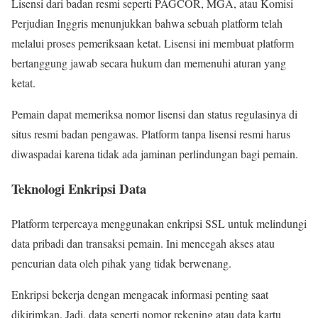
Lisensi dari badan resmi seperti PAGCOR, MGA, atau Komisi
Perjudian Inggris menunjukkan bahwa sebuah platform telah
melalui proses pemeriksaan ketat. Lisensi ini membuat platform
bertanggung jawab secara hukum dan memenuhi aturan yang
ketat.
Pemain dapat memeriksa nomor lisensi dan status regulasinya di
situs resmi badan pengawas. Platform tanpa lisensi resmi harus
diwaspadai karena tidak ada jaminan perlindungan bagi pemain.
Teknologi Enkripsi Data
Platform terpercaya menggunakan enkripsi SSL untuk melindungi
data pribadi dan transaksi pemain. Ini mencegah akses atau
pencurian data oleh pihak yang tidak berwenang.
Enkripsi bekerja dengan mengacak informasi penting saat
dikirimkan. Jadi, data seperti nomor rekening atau data kartu