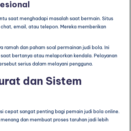
esional
tu saat menghadapi masalah saat bermain. Situs
chat, email, atau telepon. Mereka memberikan
a ramah dan paham soal permainan judi bola. Ini
aat bertanya atau melaporkan kendala. Pelayanan
ersebut serius dalam melayani pengguna.
urat dan Sistem
si cepat sangat penting bagi pemain judi bola online.
 menang dan membuat proses taruhan jadi lebih