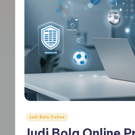
Posted
Judi Bola Online
in
Judi Bola Online 