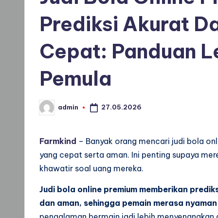
Prediksi Akurat D
Cepat: Panduan L
Pemula
27.05.2026
admin
Posted
by
Farmkind
– Banyak orang mencari judi bola onl
yang cepat serta aman. Ini penting supaya mere
khawatir soal uang mereka.
Judi bola online premium memberikan predik
dan aman, sehingga pemain merasa nyaman 
pengalaman bermain jadi lebih menyenangkan 