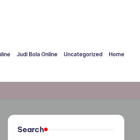
line
Judi Bola Online
Uncategorized
Home
Search