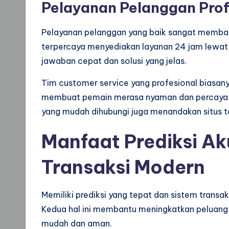
Pelayanan Pelanggan Prof
Pelayanan pelanggan yang baik sangat memban
terpercaya menyediakan layanan 24 jam lewat 
jawaban cepat dan solusi yang jelas.
Tim customer service yang profesional biasany
membuat pemain merasa nyaman dan percaya s
yang mudah dihubungi juga menandakan situs t
Manfaat Prediksi Ak
Transaksi Modern
Memiliki prediksi yang tepat dan sistem transak
Kedua hal ini membantu meningkatkan peluang
mudah dan aman.