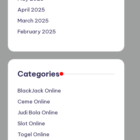
April 2025
March 2025
February 2025
Categories
BlackJack Online
Ceme Online
Judi Bola Online
Slot Online
Togel Online