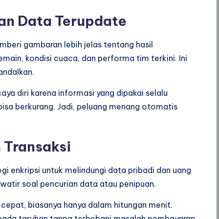
an Data Terupdate
mberi gambaran lebih jelas tentang hasil
ain, kondisi cuaca, dan performa tim terkini. Ini
andalkan.
a diri karena informasi yang dipakai selalu
h bisa berkurang. Jadi, peluang menang otomatis
 Transaksi
 enkripsi untuk melindungi data pribadi dan uang
awatir soal pencurian data atau penipuan.
 cepat, biasanya hanya dalam hitungan menit.
pada taruhan tanpa terbebani masalah pembayaran.