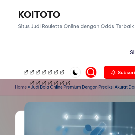
KOITOTO
Skip
to
Situs Judi Roulette Online dengan Odds Terbaik
content
Sl
Subscr
Slot
Ceme
Togel
BlackJack
Judi
Uncategorized
Home
Online
Online
Online
Online
Bola
Home
»
Judi Bola Online Premium Dengan Prediksi Akurat 
Online