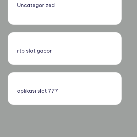
Uncategorized
rtp slot gacor
aplikasi slot 777