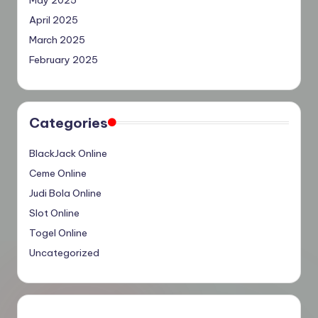
April 2025
March 2025
February 2025
Categories
BlackJack Online
Ceme Online
Judi Bola Online
Slot Online
Togel Online
Uncategorized