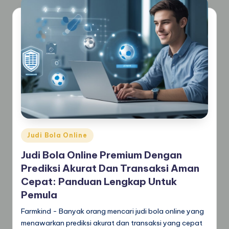
Posted
Judi Bola Online
in
Judi Bola Online Premium Dengan
Prediksi Akurat Dan Transaksi Aman
Cepat: Panduan Lengkap Untuk
Pemula
Farmkind - Banyak orang mencari judi bola online yang
menawarkan prediksi akurat dan transaksi yang cepat