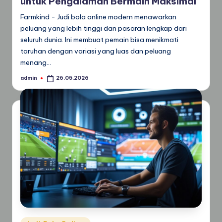
untuk Pengalaman Bermain Maksimal
Farmkind - Judi bola online modern menawarkan
peluang yang lebih tinggi dan pasaran lengkap dari
seluruh dunia. Ini membuat pemain bisa menikmati
taruhan dengan variasi yang luas dan peluang
menang…
admin
26.05.2026
Posted
by