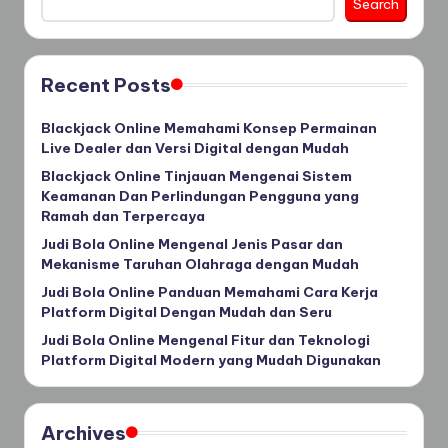
Search
Recent Posts
Blackjack Online Memahami Konsep Permainan
Live Dealer dan Versi Digital dengan Mudah
Blackjack Online Tinjauan Mengenai Sistem
Keamanan Dan Perlindungan Pengguna yang
Ramah dan Terpercaya
Judi Bola Online Mengenal Jenis Pasar dan
Mekanisme Taruhan Olahraga dengan Mudah
Judi Bola Online Panduan Memahami Cara Kerja
Platform Digital Dengan Mudah dan Seru
Judi Bola Online Mengenal Fitur dan Teknologi
Platform Digital Modern yang Mudah Digunakan
Archives