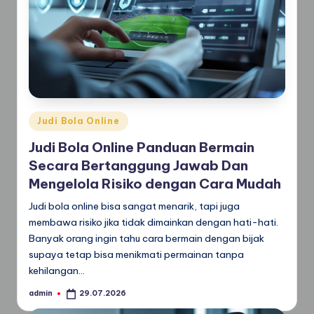
Posted
Judi Bola Online
in
Judi Bola Online Panduan Bermain
Secara Bertanggung Jawab Dan
Mengelola Risiko dengan Cara Mudah
Judi bola online bisa sangat menarik, tapi juga
membawa risiko jika tidak dimainkan dengan hati-hati.
Banyak orang ingin tahu cara bermain dengan bijak
supaya tetap bisa menikmati permainan tanpa
kehilangan…
admin
29.07.2026
Posted
by