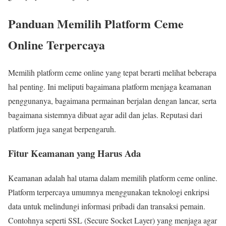
Panduan Memilih Platform Ceme
Online Terpercaya
Memilih platform ceme online yang tepat berarti melihat beberapa
hal penting. Ini meliputi bagaimana platform menjaga keamanan
penggunanya, bagaimana permainan berjalan dengan lancar, serta
bagaimana sistemnya dibuat agar adil dan jelas. Reputasi dari
platform juga sangat berpengaruh.
Fitur Keamanan yang Harus Ada
Keamanan adalah hal utama dalam memilih platform ceme online.
Platform terpercaya umumnya menggunakan teknologi enkripsi
data untuk melindungi informasi pribadi dan transaksi pemain.
Contohnya seperti SSL (Secure Socket Layer) yang menjaga agar