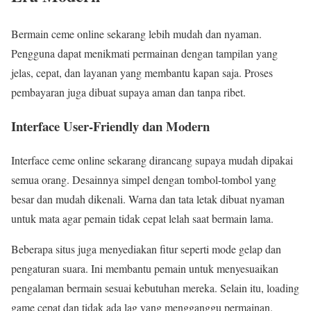
Bermain ceme online sekarang lebih mudah dan nyaman.
Pengguna dapat menikmati permainan dengan tampilan yang
jelas, cepat, dan layanan yang membantu kapan saja. Proses
pembayaran juga dibuat supaya aman dan tanpa ribet.
Interface User-Friendly dan Modern
Interface ceme online sekarang dirancang supaya mudah dipakai
semua orang. Desainnya simpel dengan tombol-tombol yang
besar dan mudah dikenali. Warna dan tata letak dibuat nyaman
untuk mata agar pemain tidak cepat lelah saat bermain lama.
Beberapa situs juga menyediakan fitur seperti mode gelap dan
pengaturan suara. Ini membantu pemain untuk menyesuaikan
pengalaman bermain sesuai kebutuhan mereka. Selain itu, loading
game cepat dan tidak ada lag yang mengganggu permainan.