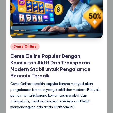
Posted
Ceme Online
in
Ceme Online Populer Dengan
Komunitas Aktif Dan Transparan
Modern Stabil untuk Pengalaman
Bermain Terbaik
Ceme Online semakin populer karena menyediakan
pengalaman bermain yang stabil dan modern. Banyak
pemain tertarik karena komunitasnya aktif dan
transparan, membuat suasana bermain jadi lebih
menyenangkan dan aman. Platform ini…