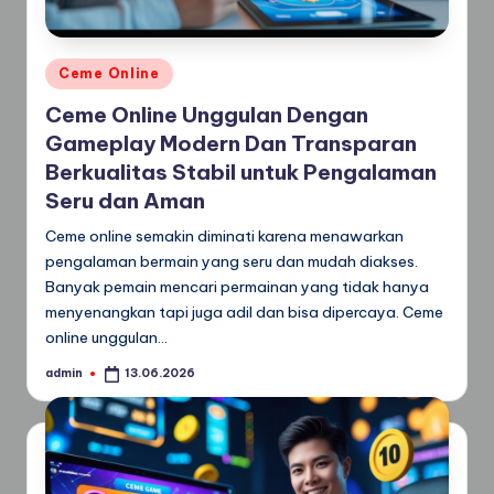
Posted
Ceme Online
in
Ceme Online Unggulan Dengan
Gameplay Modern Dan Transparan
Berkualitas Stabil untuk Pengalaman
Seru dan Aman
Ceme online semakin diminati karena menawarkan
pengalaman bermain yang seru dan mudah diakses.
Banyak pemain mencari permainan yang tidak hanya
menyenangkan tapi juga adil dan bisa dipercaya. Ceme
online unggulan…
admin
13.06.2026
Posted
by