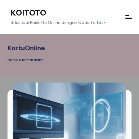
KOITOTO
Skip
to
Situs Judi Roulette Online dengan Odds Terbaik
content
KartuOnline
Home
»
KartuOnline