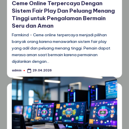
Ceme Online Terpercaya Dengan
Sistem Fair Play Dan Peluang Menang
Tinggi untuk Pengalaman Bermain
Seru dan Aman
Farmkind - Ceme online terpercaya menjadi pilihan
banyak orang karena menawarkan sistem fair play
yang adil dan peluang menang tinggi. Pemain dapat
merasa aman saat bermain karena permainan
dijalankan dengan…
admin
29.04.2026
Posted
by