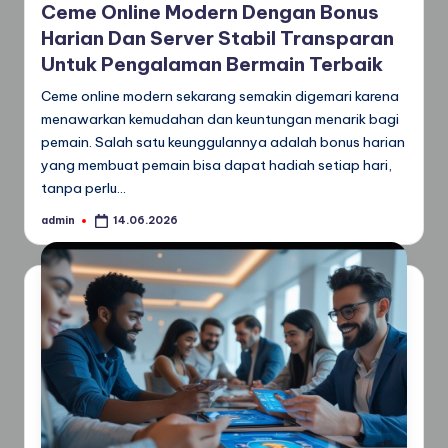
Ceme Online Modern Dengan Bonus
Harian Dan Server Stabil Transparan
Untuk Pengalaman Bermain Terbaik
Ceme online modern sekarang semakin digemari karena
menawarkan kemudahan dan keuntungan menarik bagi
pemain. Salah satu keunggulannya adalah bonus harian
yang membuat pemain bisa dapat hadiah setiap hari,
tanpa perlu…
admin
14.06.2026
Posted
by