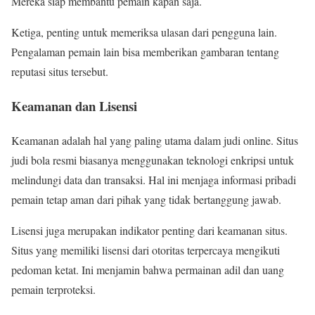
Mereka siap membantu pemain kapan saja.
Ketiga, penting untuk memeriksa ulasan dari pengguna lain.
Pengalaman pemain lain bisa memberikan gambaran tentang
reputasi situs tersebut.
Keamanan dan Lisensi
Keamanan adalah hal yang paling utama dalam judi online. Situs
judi bola resmi biasanya menggunakan teknologi enkripsi untuk
melindungi data dan transaksi. Hal ini menjaga informasi pribadi
pemain tetap aman dari pihak yang tidak bertanggung jawab.
Lisensi juga merupakan indikator penting dari keamanan situs.
Situs yang memiliki lisensi dari otoritas terpercaya mengikuti
pedoman ketat. Ini menjamin bahwa permainan adil dan uang
pemain terproteksi.