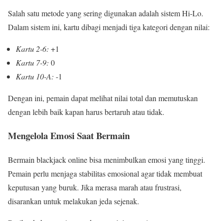
Salah satu metode yang sering digunakan adalah sistem Hi-Lo.
Dalam sistem ini, kartu dibagi menjadi tiga kategori dengan nilai:
Kartu 2-6:
+1
Kartu 7-9:
0
Kartu 10-A:
-1
Dengan ini, pemain dapat melihat nilai total dan memutuskan
dengan lebih baik kapan harus bertaruh atau tidak.
Mengelola Emosi Saat Bermain
Bermain blackjack online bisa menimbulkan emosi yang tinggi.
Pemain perlu menjaga stabilitas emosional agar tidak membuat
keputusan yang buruk. Jika merasa marah atau frustrasi,
disarankan untuk melakukan jeda sejenak.