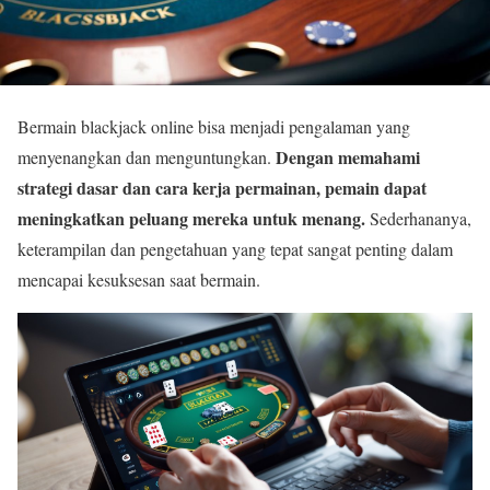
Bermain blackjack online bisa menjadi pengalaman yang
Dengan memahami
menyenangkan dan menguntungkan.
strategi dasar dan cara kerja permainan, pemain dapat
meningkatkan peluang mereka untuk menang.
Sederhananya,
keterampilan dan pengetahuan yang tepat sangat penting dalam
mencapai kesuksesan saat bermain.