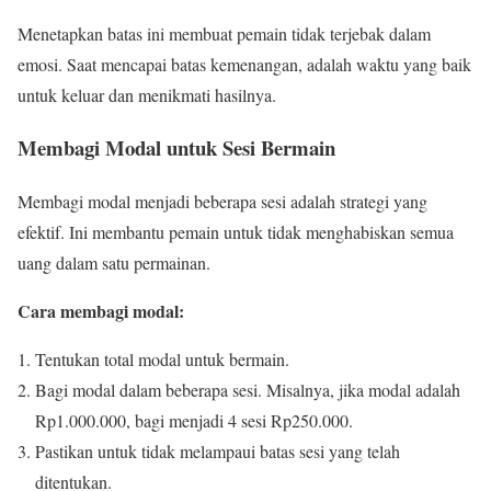
Menetapkan batas ini membuat pemain tidak terjebak dalam
emosi. Saat mencapai batas kemenangan, adalah waktu yang baik
untuk keluar dan menikmati hasilnya.
Membagi Modal untuk Sesi Bermain
Membagi modal menjadi beberapa sesi adalah strategi yang
efektif. Ini membantu pemain untuk tidak menghabiskan semua
uang dalam satu permainan.
Cara membagi modal:
Tentukan total modal untuk bermain.
Bagi modal dalam beberapa sesi. Misalnya, jika modal adalah
Rp1.000.000, bagi menjadi 4 sesi Rp250.000.
Pastikan untuk tidak melampaui batas sesi yang telah
ditentukan.