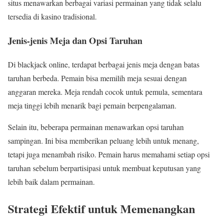
situs menawarkan berbagai variasi permainan yang tidak selalu
tersedia di kasino tradisional.
Jenis-jenis Meja dan Opsi Taruhan
Di blackjack online, terdapat berbagai jenis meja dengan batas
taruhan berbeda. Pemain bisa memilih meja sesuai dengan
anggaran mereka. Meja rendah cocok untuk pemula, sementara
meja tinggi lebih menarik bagi pemain berpengalaman.
Selain itu, beberapa permainan menawarkan opsi taruhan
sampingan. Ini bisa memberikan peluang lebih untuk menang,
tetapi juga menambah risiko. Pemain harus memahami setiap opsi
taruhan sebelum berpartisipasi untuk membuat keputusan yang
lebih baik dalam permainan.
Strategi Efektif untuk Memenangkan