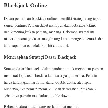
Blackjack Online
Dalam permainan blackjack online, memiliki strategi yang tepat
sangat penting. Pemain dapat menggunakan beberapa teknik
untuk meningkatkan peluang menang. Beberapa strategi ini
mencakup strategi dasar, menghitung kartu, mengelola emosi, dan
tahu kapan harus melakukan hit atau stand.
Menerapkan Strategi Dasar Blackjack
Strategi dasar blackjack adalah panduan untuk membantu pemain
membuat keputusan berdasarkan kartu yang diterima. Pemain
harus tahu kapan harus hit, stand, double down, atau split.
Misalnya, jika pemain memiliki 8 dan dealer menunjukkan 6,
sebaiknya pemain melakukan double down.
Beberapa aturan dasar yang perlu diingat meliputi: