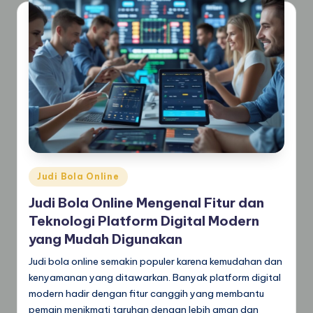
Posted
Judi Bola Online
in
Judi Bola Online Mengenal Fitur dan
Teknologi Platform Digital Modern
yang Mudah Digunakan
Judi bola online semakin populer karena kemudahan dan
kenyamanan yang ditawarkan. Banyak platform digital
modern hadir dengan fitur canggih yang membantu
pemain menikmati taruhan dengan lebih aman dan