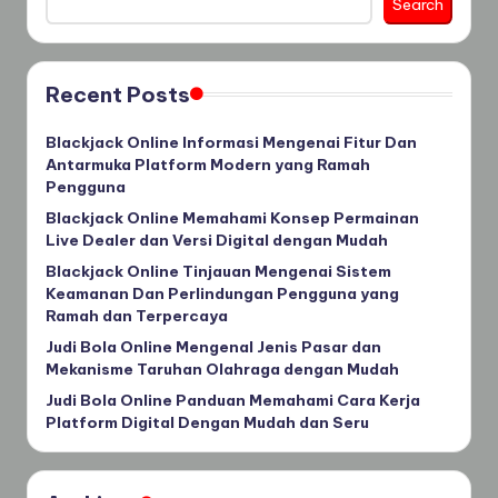
Search
Recent Posts
Blackjack Online Informasi Mengenai Fitur Dan
Antarmuka Platform Modern yang Ramah
Pengguna
Blackjack Online Memahami Konsep Permainan
Live Dealer dan Versi Digital dengan Mudah
Blackjack Online Tinjauan Mengenai Sistem
Keamanan Dan Perlindungan Pengguna yang
Ramah dan Terpercaya
Judi Bola Online Mengenal Jenis Pasar dan
Mekanisme Taruhan Olahraga dengan Mudah
Judi Bola Online Panduan Memahami Cara Kerja
Platform Digital Dengan Mudah dan Seru