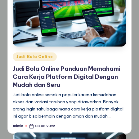
Posted
Judi Bola Online
in
Judi Bola Online Panduan Memahami
Cara Kerja Platform Digital Dengan
Mudah dan Seru
Judi bola online semakin populer karena kemudahan
akses dan variasi taruhan yang ditawarkan. Banyak
orang ingin tahu bagaimana cara kerja platform digital
ini agar bisa bermain dengan aman dan mudah.…
admin
03.08.2026
Posted
by