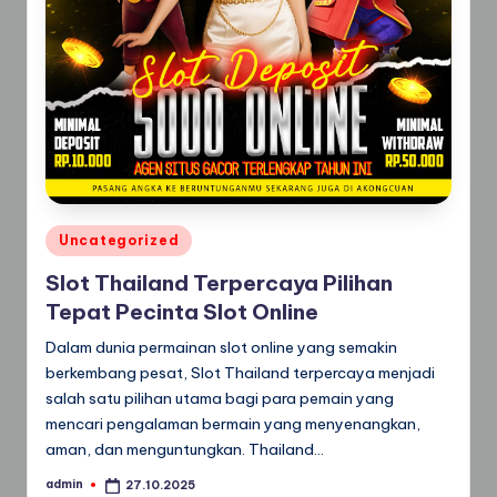
Posted
Uncategorized
in
Slot Thailand Terpercaya Pilihan
Tepat Pecinta Slot Online
Dalam dunia permainan slot online yang semakin
berkembang pesat, Slot Thailand terpercaya menjadi
salah satu pilihan utama bagi para pemain yang
mencari pengalaman bermain yang menyenangkan,
aman, dan menguntungkan. Thailand…
admin
27.10.2025
Posted