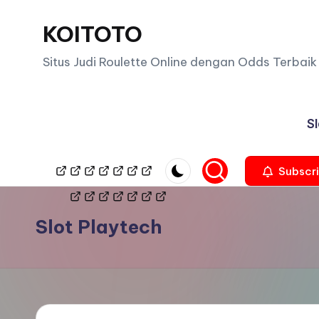
KOITOTO
Skip
to
Situs Judi Roulette Online dengan Odds Terbaik
content
Sl
Subscr
Slot
Ceme
Togel
BlackJack
Judi
Uncategorized
Home
Online
Online
Online
Online
Bola
Online
Slot Playtech