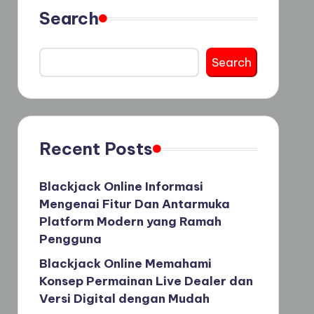
Search
Search
Recent Posts
Blackjack Online Informasi
Mengenai Fitur Dan Antarmuka
Platform Modern yang Ramah
Pengguna
Blackjack Online Memahami
Konsep Permainan Live Dealer dan
Versi Digital dengan Mudah