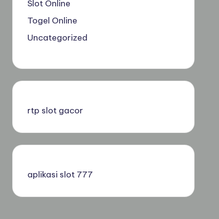
Slot Online
Togel Online
Uncategorized
rtp slot gacor
aplikasi slot 777