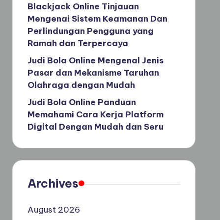
Blackjack Online Tinjauan
Mengenai Sistem Keamanan Dan
Perlindungan Pengguna yang
Ramah dan Terpercaya
Judi Bola Online Mengenal Jenis
Pasar dan Mekanisme Taruhan
Olahraga dengan Mudah
Judi Bola Online Panduan
Memahami Cara Kerja Platform
Digital Dengan Mudah dan Seru
Archives
August 2026