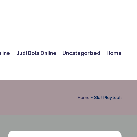
line
Judi Bola Online
Uncategorized
Home
Home
»
Slot Playtech