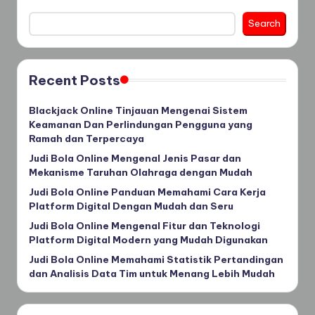
Search
Recent Posts
Blackjack Online Tinjauan Mengenai Sistem
Keamanan Dan Perlindungan Pengguna yang
Ramah dan Terpercaya
Judi Bola Online Mengenal Jenis Pasar dan
Mekanisme Taruhan Olahraga dengan Mudah
Judi Bola Online Panduan Memahami Cara Kerja
Platform Digital Dengan Mudah dan Seru
Judi Bola Online Mengenal Fitur dan Teknologi
Platform Digital Modern yang Mudah Digunakan
Judi Bola Online Memahami Statistik Pertandingan
dan Analisis Data Tim untuk Menang Lebih Mudah