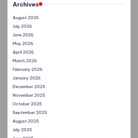
Archives
August 2026
July 2026
June 2026
May 2026
April 2026
March 2026
February 2026
January 2026
December 2025
November 2025
October 2025
September 2025
August 2025
July 2025