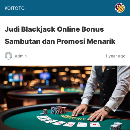
KOITOTO
Judi Blackjack Online Bonus
Sambutan dan Promosi Menarik
admin
1 year ago