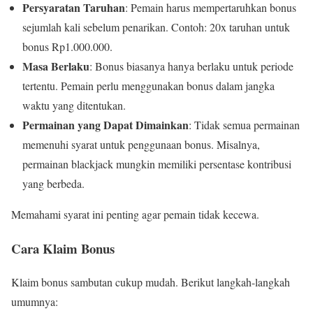
Persyaratan Taruhan
: Pemain harus mempertaruhkan bonus
sejumlah kali sebelum penarikan. Contoh: 20x taruhan untuk
bonus Rp1.000.000.
Masa Berlaku
: Bonus biasanya hanya berlaku untuk periode
tertentu. Pemain perlu menggunakan bonus dalam jangka
waktu yang ditentukan.
Permainan yang Dapat Dimainkan
: Tidak semua permainan
memenuhi syarat untuk penggunaan bonus. Misalnya,
permainan blackjack mungkin memiliki persentase kontribusi
yang berbeda.
Memahami syarat ini penting agar pemain tidak kecewa.
Cara Klaim Bonus
Klaim bonus sambutan cukup mudah. Berikut langkah-langkah
umumnya: