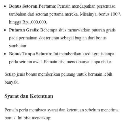
Bonus Setoran Pertama
: Pemain mendapatkan persentase
tambahan dari setoran pertama mereka. Misalnya, bonus 100%
hingga Rp1.000.000.
Putaran Gratis
: Beberapa situs menawarkan putaran gratis
pada permainan slot tertentu sebagai bagian dari bonus
sambutan.
Bonus Tanpa Setoran
: Ini memberikan kredit gratis tanpa
perlu setoran awal. Pemain bisa mencobanya tanpa risiko.
Setiap jenis bonus memberikan peluang untuk bermain lebih
banyak.
Syarat dan Ketentuan
Pemain perlu membaca syarat dan ketentuan sebelum menerima
bonus. Ini bisa mencakup: