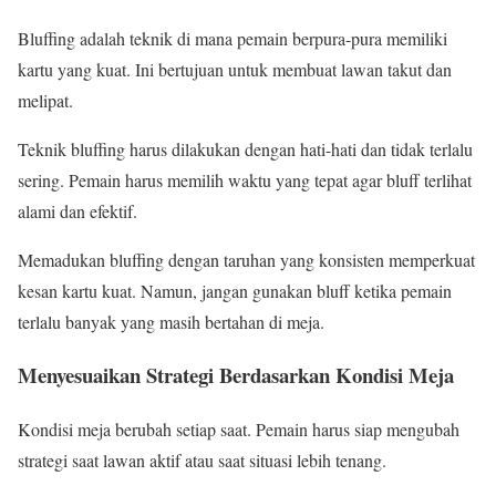
Bluffing adalah teknik di mana pemain berpura-pura memiliki
kartu yang kuat. Ini bertujuan untuk membuat lawan takut dan
melipat.
Teknik bluffing harus dilakukan dengan hati-hati dan tidak terlalu
sering. Pemain harus memilih waktu yang tepat agar bluff terlihat
alami dan efektif.
Memadukan bluffing dengan taruhan yang konsisten memperkuat
kesan kartu kuat. Namun, jangan gunakan bluff ketika pemain
terlalu banyak yang masih bertahan di meja.
Menyesuaikan Strategi Berdasarkan Kondisi Meja
Kondisi meja berubah setiap saat. Pemain harus siap mengubah
strategi saat lawan aktif atau saat situasi lebih tenang.