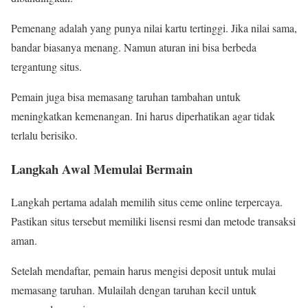
Pemenang adalah yang punya nilai kartu tertinggi. Jika nilai sama,
bandar biasanya menang. Namun aturan ini bisa berbeda
tergantung situs.
Pemain juga bisa memasang taruhan tambahan untuk
meningkatkan kemenangan. Ini harus diperhatikan agar tidak
terlalu berisiko.
Langkah Awal Memulai Bermain
Langkah pertama adalah memilih situs ceme online terpercaya.
Pastikan situs tersebut memiliki lisensi resmi dan metode transaksi
aman.
Setelah mendaftar, pemain harus mengisi deposit untuk mulai
memasang taruhan. Mulailah dengan taruhan kecil untuk