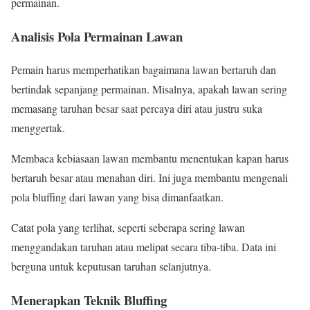
permainan.
Analisis Pola Permainan Lawan
Pemain harus memperhatikan bagaimana lawan bertaruh dan
bertindak sepanjang permainan. Misalnya, apakah lawan sering
memasang taruhan besar saat percaya diri atau justru suka
menggertak.
Membaca kebiasaan lawan membantu menentukan kapan harus
bertaruh besar atau menahan diri. Ini juga membantu mengenali
pola bluffing dari lawan yang bisa dimanfaatkan.
Catat pola yang terlihat, seperti seberapa sering lawan
menggandakan taruhan atau melipat secara tiba-tiba. Data ini
berguna untuk keputusan taruhan selanjutnya.
Menerapkan Teknik Bluffing