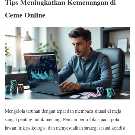
Tips Meningkatkan Kemenangan di
Ceme Online
Mengelola taruhan dengan tepat dan membaca situasi di meja
sangat penting untuk menang. Pemain perlu fokus pada pola
lawan, trik psikologis, dan menyesuaikan strategi sesuai kondisi