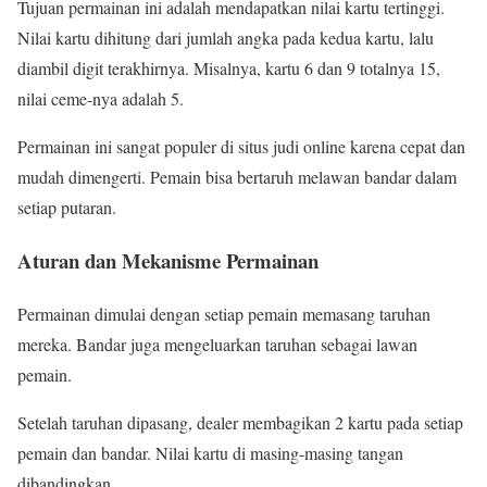
Tujuan permainan ini adalah mendapatkan nilai kartu tertinggi.
Nilai kartu dihitung dari jumlah angka pada kedua kartu, lalu
diambil digit terakhirnya. Misalnya, kartu 6 dan 9 totalnya 15,
nilai ceme-nya adalah 5.
Permainan ini sangat populer di situs judi online karena cepat dan
mudah dimengerti. Pemain bisa bertaruh melawan bandar dalam
setiap putaran.
Aturan dan Mekanisme Permainan
Permainan dimulai dengan setiap pemain memasang taruhan
mereka. Bandar juga mengeluarkan taruhan sebagai lawan
pemain.
Setelah taruhan dipasang, dealer membagikan 2 kartu pada setiap
pemain dan bandar. Nilai kartu di masing-masing tangan
dibandingkan.