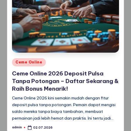
Posted
Ceme Online
in
Ceme Online 2026 Deposit Pulsa
Tanpa Potongan – Daftar Sekarang &
Raih Bonus Menarik!
Ceme Online 2026 kini semakin mudah dengan fitur
deposit pulsa tanpa potongan. Pemain dapat mengisi
saldo mereka tanpa biaya tambahan, membuat
permainan jadi lebih hemat dan praktis. Ini tentu jadi…
admin
02.07.2026
Posted