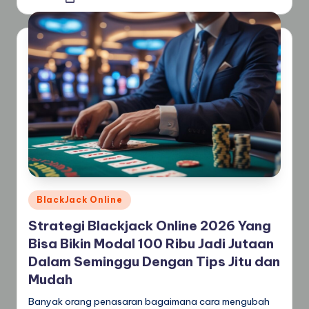
Posted
by
Posted
BlackJack Online
in
Strategi Blackjack Online 2026 Yang
Bisa Bikin Modal 100 Ribu Jadi Jutaan
Dalam Seminggu Dengan Tips Jitu dan
Mudah
Banyak orang penasaran bagaimana cara mengubah