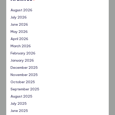
August 2026
July 2026
June 2026
May 2026
April 2026
March 2026
February 2026
January 2026
December 2025
November 2025
October 2025
September 2025
August 2025
July 2025
June 2025