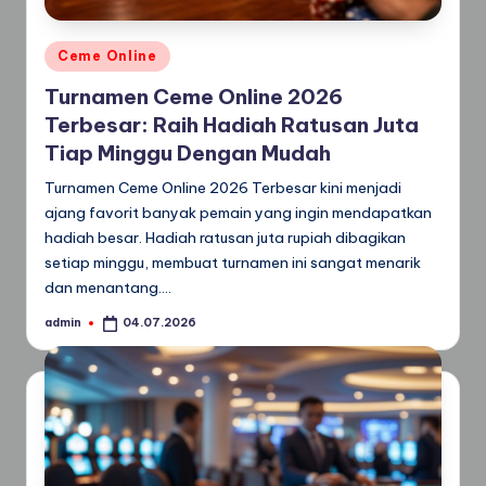
Posted
Ceme Online
in
Turnamen Ceme Online 2026
Terbesar: Raih Hadiah Ratusan Juta
Tiap Minggu Dengan Mudah
Turnamen Ceme Online 2026 Terbesar kini menjadi
ajang favorit banyak pemain yang ingin mendapatkan
hadiah besar. Hadiah ratusan juta rupiah dibagikan
setiap minggu, membuat turnamen ini sangat menarik
dan menantang.…
admin
04.07.2026
Posted
by