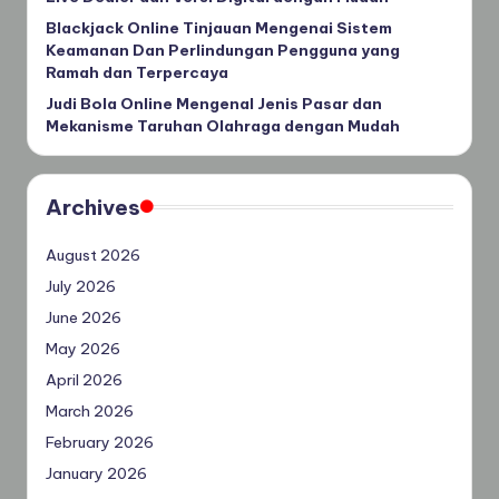
Blackjack Online Tinjauan Mengenai Sistem
Keamanan Dan Perlindungan Pengguna yang
Ramah dan Terpercaya
Judi Bola Online Mengenal Jenis Pasar dan
Mekanisme Taruhan Olahraga dengan Mudah
Archives
August 2026
July 2026
June 2026
May 2026
April 2026
March 2026
February 2026
January 2026