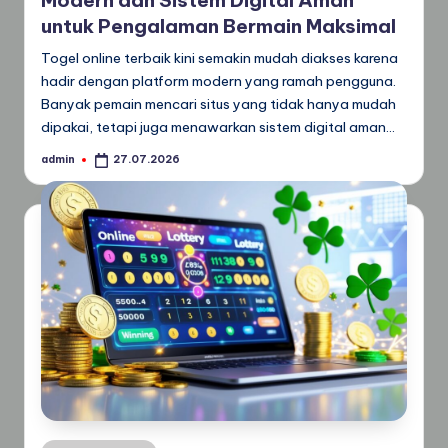
Modern dan Sistem Digital Aman
untuk Pengalaman Bermain Maksimal
Togel online terbaik kini semakin mudah diakses karena
hadir dengan platform modern yang ramah pengguna.
Banyak pemain mencari situs yang tidak hanya mudah
dipakai, tetapi juga menawarkan sistem digital aman…
admin
27.07.2026
Posted
by