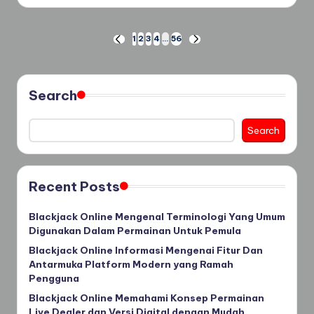
by
Posts
1
2
3
4
…
56
PREVIOUS
NEXT
PAGE
PAGE
pagination
Search
Search
Recent Posts
Blackjack Online Mengenal Terminologi Yang Umum
Digunakan Dalam Permainan Untuk Pemula
Blackjack Online Informasi Mengenai Fitur Dan
Antarmuka Platform Modern yang Ramah
Pengguna
Blackjack Online Memahami Konsep Permainan
Live Dealer dan Versi Digital dengan Mudah