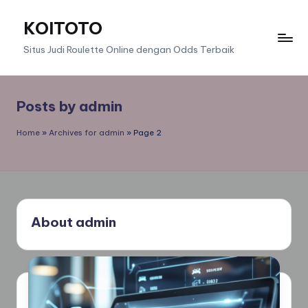
KOITOTO
Skip
to
Situs Judi Roulette Online dengan Odds Terbaik
content
Posts by admin
Home
»
Archives for admin
»
Page 2
About admin