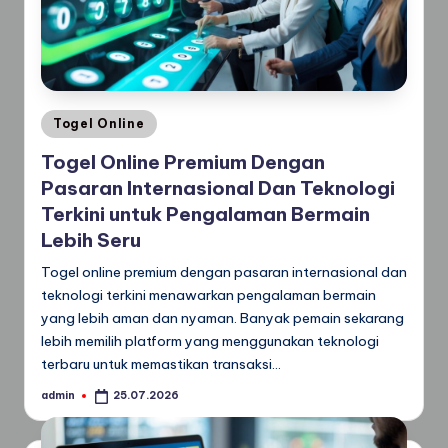
Posted
Togel Online
in
Togel Online Premium Dengan
Pasaran Internasional Dan Teknologi
Terkini untuk Pengalaman Bermain
Lebih Seru
Togel online premium dengan pasaran internasional dan
teknologi terkini menawarkan pengalaman bermain
yang lebih aman dan nyaman. Banyak pemain sekarang
lebih memilih platform yang menggunakan teknologi
terbaru untuk memastikan transaksi…
admin
25.07.2026
Posted
by