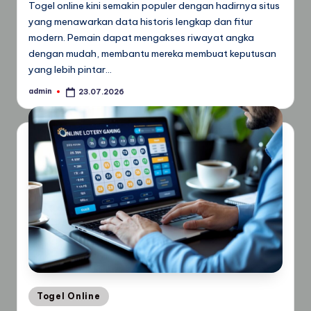
Togel online kini semakin populer dengan hadirnya situs
yang menawarkan data historis lengkap dan fitur
modern. Pemain dapat mengakses riwayat angka
dengan mudah, membantu mereka membuat keputusan
yang lebih pintar…
admin
23.07.2026
Posted
by
Posted
Togel Online
in