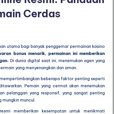
main Cerdas
lihan utama bagi banyak penggemar permainan kasino
aran bonus menarik, permainan ini memberikan
gan.
Di dunia digital saat ini, menemukan agen yang
 bermain yang menyenangkan dan aman.
 mempertimbangkan beberapa faktor penting seperti
ang ditawarkan. Pemain yang cermat akan menemukan
n pelanggan yang responsif, yang sangat penting
g mungkin muncul.
 resmi memberikan kesempatan untuk menikmati