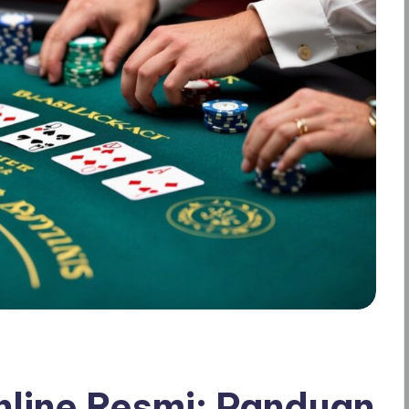
line Resmi: Panduan