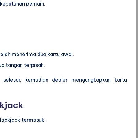
ng kebutuhan pemain.
elah menerima dua kartu awal.
a tangan terpisah.
 selesai, kemudian dealer mengungkapkan kartu
ckjack
blackjack termasuk: