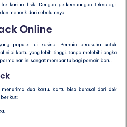
i ke kasino fisik. Dengan perkembangan teknologi,
f dan menarik dari sebelumnya.
ack Online
yang populer di kasino. Pemain berusaha untuk
nilai kartu yang lebih tinggi, tanpa melebihi angka
m permainan ini sangat membantu bagi pemain baru.
ack
 menerima dua kartu. Kartu bisa berasal dari dek
 berikut:
ka.