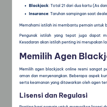
Blackjack
: Total 21 dari dua kartu (As dan
Insurance
: Taruhan sampingan saat deal
Memahami istilah ini membantu pemain untuk be
Pengunak istilah yang tepat juga dapat m
Kesadaran akan istilah penting ini merupakan 
Memilih Agen Blackj
Memilih agen blackjack online resmi sangat
aman dan menyenangkan. Beberapa aspek kunci 
serta keamanan yang ditawarkan oleh agen ter
Lisensi dan Regulasi
Penting bagi pemain untuk memeriksa lisensi da