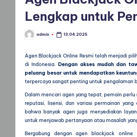
Lengkap untuk Pe
13.04.2025
admin
Posted
by
Agen Blackjack Online Resmi telah menjadi pi
di Indonesia.
Dengan akses mudah dan taw
peluang besar untuk mendapatkan keuntun
terpercaya sangat penting untuk pengalaman
Dalam mencari agen yang tepat, pemain perlu
reputasi, lisensi, dan variasi permainan y
bahwa banyak agen juga menyediakan layana
untuk menjawab pertanyaan atau masalah yan
Bergabung dengan agen blackjack online