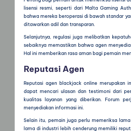
lisensi resmi, seperti dari Malta Gaming A
bahwa mereka beroperasi di bawah standar yan
ditawarkan adil dan transparan.
Selanjutnya, regulasi juga melibatkan kepat
sebaiknya memastikan bahwa agen menyediaka
Hal ini memberikan rasa aman bagi pemain men
Reputasi Agen
Reputasi agen blackjack online merupakan i
dapat mencari ulasan dan testimoni dari p
kualitas layanan yang diberikan. Forum perju
menyediakan informasi ini.
Selain itu, pemain juga perlu memeriksa lama
lama di industri lebih cenderung memiliki reput