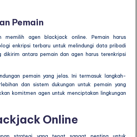
an Pemain
 memilih agen blackjack online. Pemain harus
i enkripsi terbaru untuk melindungi data pribadi
g dikirim antara pemain dan agen harus terenkripsi
indungan pemain yang jelas. Ini termasuk langkah-
rlebihan dan sistem dukungan untuk pemain yang
ukkan komitmen agen untuk menciptakan lingkungan
ackjack Online
apan strategi yang tepat sangat penting untuk