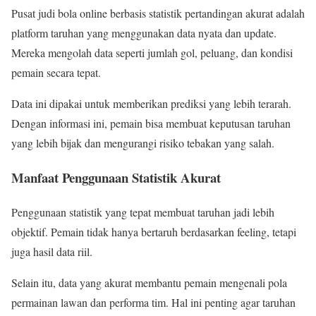
Pusat judi bola online berbasis statistik pertandingan akurat adalah
platform taruhan yang menggunakan data nyata dan update.
Mereka mengolah data seperti jumlah gol, peluang, dan kondisi
pemain secara tepat.
Data ini dipakai untuk memberikan prediksi yang lebih terarah.
Dengan informasi ini, pemain bisa membuat keputusan taruhan
yang lebih bijak dan mengurangi risiko tebakan yang salah.
Manfaat Penggunaan Statistik Akurat
Penggunaan statistik yang tepat membuat taruhan jadi lebih
objektif. Pemain tidak hanya bertaruh berdasarkan feeling, tetapi
juga hasil data riil.
Selain itu, data yang akurat membantu pemain mengenali pola
permainan lawan dan performa tim. Hal ini penting agar taruhan