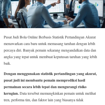
Pusat Judi Bola Online Berbasis Statistik Pertandingan Akurat
menawarkan cara baru untuk memasang taruhan dengan lebih
percaya diri. Banyak pemain sekarang mengandalkan data dan
angka yang tepat untuk membuat keputusan taruhan yang lebih
baik.
Dengan menggunakan statistik pertandingan yang akurat,
pusat judi ini membantu pemain memprediksi hasil
permainan secara lebih tepat dan mengurangi risiko
kerugian.
Data tersebut memungkinkan pemain untuk melihat
tren, performa tim, dan faktor lain yang biasanya tidak