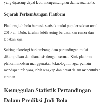
yang dipasang dapat lebih menguntungkan dan sesuai fakta.
Sejarah Perkembangan Platform
Platform judi bola berbasis statistik mulai populer sekitar awal
2010-an. Dulu, taruhan lebih sering berdasarkan rumor dan
tebakan saja.
Seiring teknologi berkembang, data pertandingan mulai
dikumpulkan dan dianalisis dengan cermat. Kini, platform-
platform modern menggunakan teknologi ini agar pemain
mendapat info yang lebih lengkap dan detail dalam menentukan
taruhan.
Keunggulan Statistik Pertandingan
Dalam Prediksi Judi Bola