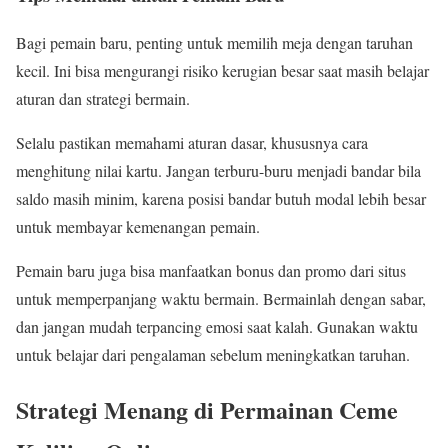
Bagi pemain baru, penting untuk memilih meja dengan taruhan
kecil. Ini bisa mengurangi risiko kerugian besar saat masih belajar
aturan dan strategi bermain.
Selalu pastikan memahami aturan dasar, khususnya cara
menghitung nilai kartu. Jangan terburu-buru menjadi bandar bila
saldo masih minim, karena posisi bandar butuh modal lebih besar
untuk membayar kemenangan pemain.
Pemain baru juga bisa manfaatkan bonus dan promo dari situs
untuk memperpanjang waktu bermain. Bermainlah dengan sabar,
dan jangan mudah terpancing emosi saat kalah. Gunakan waktu
untuk belajar dari pengalaman sebelum meningkatkan taruhan.
Strategi Menang di Permainan Ceme