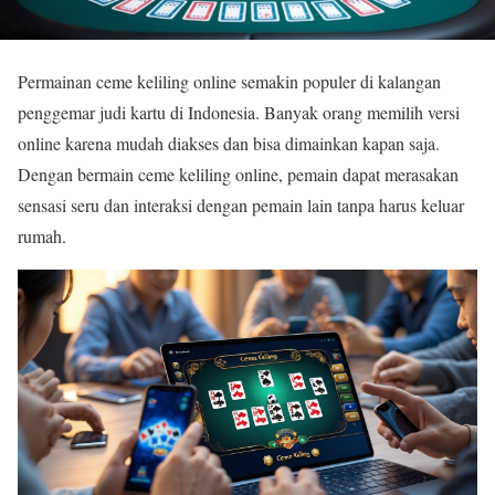
Permainan ceme keliling online semakin populer di kalangan
penggemar judi kartu di Indonesia. Banyak orang memilih versi
online karena mudah diakses dan bisa dimainkan kapan saja.
Dengan bermain ceme keliling online, pemain dapat merasakan
sensasi seru dan interaksi dengan pemain lain tanpa harus keluar
rumah.