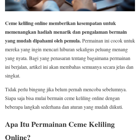
Ceme keliling online memberikan kesempatan untuk
memenangkan hadiah menarik dan pengalaman bermain
yang mudah dipahami oleh pemula.
Permainan ini cocok untuk
mereka yang ingin mencari hiburan sekaligus peluang menang
yang nyata. Bagi yang penasaran tentang bagaimana permainan
ini berjalan, artikel ini akan membahas semuanya secara jelas dan
singkat.
Tidak perlu bingung jika belum pernah mencoba sebelumnya.
Siapa saja bisa mulai bermain ceme keliling online dengan
beberapa langkah sederhana dan aturan yang mudah diikuti.
Apa Itu Permainan Ceme Keliling
Online?