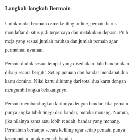
Langkah-langkah Bermain
Untuk mulai bermain ceme keliling online, pemain harus
mendaftar di situs judi terpercaya dan melakukan deposit. Pilih
meja yang sesuai jumlah taruhan dan jumlah pemain agar
permainan nyaman.
Pemain duduk sesuai tempat yang disediakan, lalu bandar akan
dibagi secara bergilir. Setiap pemain dan bandar mendapat dua
kartu domino. Nilai kartu dihitung dari total dua kartu dengan
mengambil angka belakangnya.
Pemain membandingkan kartunya dengan bandar. Jika pemain
punya angka lebih tinggi dari bandar, mereka menang. Namun,
jika nilainya sama atau lebih rendah, bandar yang menang.
Permainan berlanjut secara keliling agar setiap pemain punya
kesempatan untuk menjadi bandar.