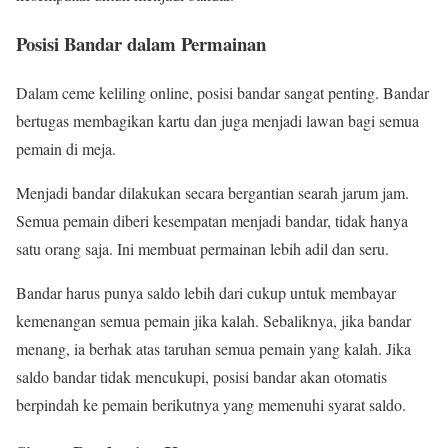
Posisi Bandar dalam Permainan
Dalam ceme keliling online, posisi bandar sangat penting. Bandar
bertugas membagikan kartu dan juga menjadi lawan bagi semua
pemain di meja.
Menjadi bandar dilakukan secara bergantian searah jarum jam.
Semua pemain diberi kesempatan menjadi bandar, tidak hanya
satu orang saja. Ini membuat permainan lebih adil dan seru.
Bandar harus punya saldo lebih dari cukup untuk membayar
kemenangan semua pemain jika kalah. Sebaliknya, jika bandar
menang, ia berhak atas taruhan semua pemain yang kalah. Jika
saldo bandar tidak mencukupi, posisi bandar akan otomatis
berpindah ke pemain berikutnya yang memenuhi syarat saldo.