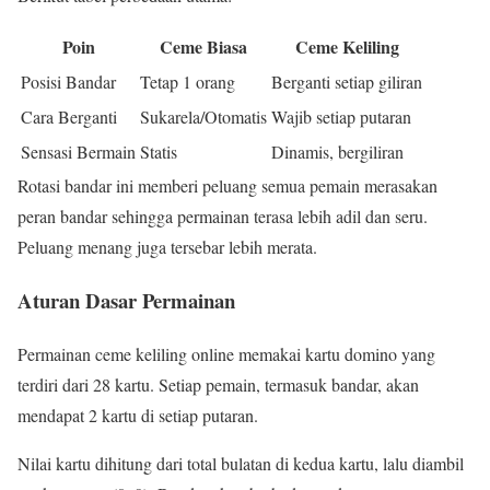
Poin
Ceme Biasa
Ceme Keliling
Posisi Bandar
Tetap 1 orang
Berganti setiap giliran
Cara Berganti
Sukarela/Otomatis
Wajib setiap putaran
Sensasi Bermain
Statis
Dinamis, bergiliran
Rotasi bandar ini memberi peluang semua pemain merasakan
peran bandar sehingga permainan terasa lebih adil dan seru.
Peluang menang juga tersebar lebih merata.
Aturan Dasar Permainan
Permainan ceme keliling online memakai kartu domino yang
terdiri dari 28 kartu. Setiap pemain, termasuk bandar, akan
mendapat 2 kartu di setiap putaran.
Nilai kartu dihitung dari total bulatan di kedua kartu, lalu diambil