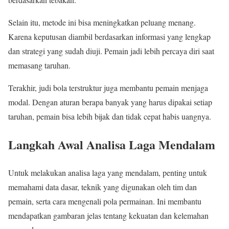
Selain itu, metode ini bisa meningkatkan peluang menang.
Karena keputusan diambil berdasarkan informasi yang lengkap
dan strategi yang sudah diuji. Pemain jadi lebih percaya diri saat
memasang taruhan.
Terakhir, judi bola terstruktur juga membantu pemain menjaga
modal. Dengan aturan berapa banyak yang harus dipakai setiap
taruhan, pemain bisa lebih bijak dan tidak cepat habis uangnya.
Langkah Awal Analisa Laga Mendalam
Untuk melakukan analisa laga yang mendalam, penting untuk
memahami data dasar, teknik yang digunakan oleh tim dan
pemain, serta cara mengenali pola permainan. Ini membantu
mendapatkan gambaran jelas tentang kekuatan dan kelemahan